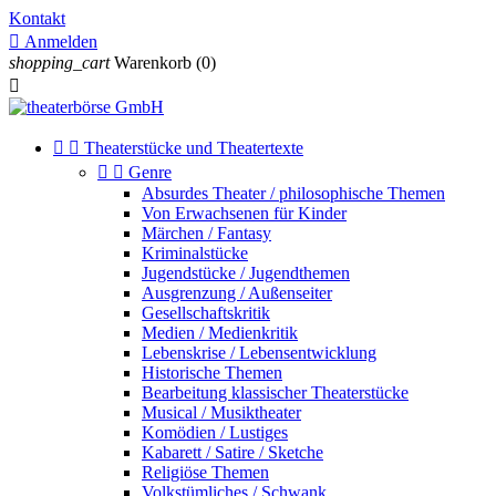
Kontakt

Anmelden
shopping_cart
Warenkorb
(0)



Theaterstücke und Theatertexte


Genre
Absurdes Theater / philosophische Themen
Von Erwachsenen für Kinder
Märchen / Fantasy
Kriminalstücke
Jugendstücke / Jugendthemen
Ausgrenzung / Außenseiter
Gesellschaftskritik
Medien / Medienkritik
Lebenskrise / Lebensentwicklung
Historische Themen
Bearbeitung klassischer Theaterstücke
Musical / Musiktheater
Komödien / Lustiges
Kabarett / Satire / Sketche
Religiöse Themen
Volkstümliches / Schwank