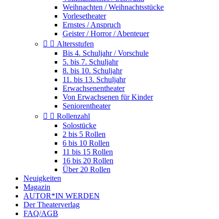
Weihnachten / Weihnachtsstücke
Vorlesetheater
Ernstes / Anspruch
Geister / Horror / Abenteuer


Altersstufen
Bis 4. Schuljahr / Vorschule
5. bis 7. Schuljahr
8. bis 10. Schuljahr
11. bis 13. Schuljahr
Erwachsenentheater
Von Erwachsenen für Kinder
Seniorentheater


Rollenzahl
Solostücke
2 bis 5 Rollen
6 bis 10 Rollen
11 bis 15 Rollen
16 bis 20 Rollen
Über 20 Rollen
Neuigkeiten
Magazin
AUTOR*IN WERDEN
Der Theaterverlag
FAQ/AGB