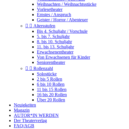
Weihnachten / Weihnachtsstücke
Vorlesetheater
Ernstes / Anspruch
Geister / Horror / Abenteuer


Altersstufen
Bis 4. Schuljahr / Vorschule
5. bis 7. Schuljahr
8. bis 10. Schuljahr
11. bis 13. Schuljahr
Erwachsenentheater
Von Erwachsenen für Kinder
Seniorentheater


Rollenzahl
Solostücke
2 bis 5 Rollen
6 bis 10 Rollen
11 bis 15 Rollen
16 bis 20 Rollen
Über 20 Rollen
Neuigkeiten
Magazin
AUTOR*IN WERDEN
Der Theaterverlag
FAQ/AGB