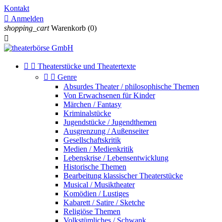
Kontakt

Anmelden
shopping_cart
Warenkorb
(0)



Theaterstücke und Theatertexte


Genre
Absurdes Theater / philosophische Themen
Von Erwachsenen für Kinder
Märchen / Fantasy
Kriminalstücke
Jugendstücke / Jugendthemen
Ausgrenzung / Außenseiter
Gesellschaftskritik
Medien / Medienkritik
Lebenskrise / Lebensentwicklung
Historische Themen
Bearbeitung klassischer Theaterstücke
Musical / Musiktheater
Komödien / Lustiges
Kabarett / Satire / Sketche
Religiöse Themen
Volkstümliches / Schwank