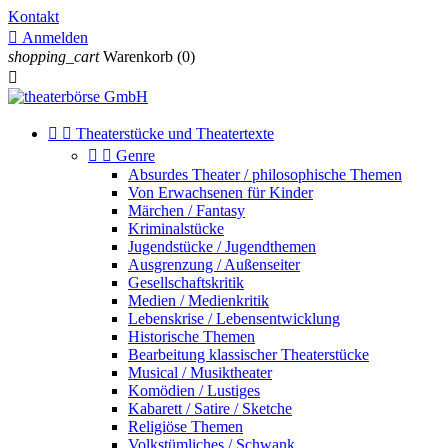
Kontakt

Anmelden
shopping_cart
Warenkorb
(0)



Theaterstücke und Theatertexte


Genre
Absurdes Theater / philosophische Themen
Von Erwachsenen für Kinder
Märchen / Fantasy
Kriminalstücke
Jugendstücke / Jugendthemen
Ausgrenzung / Außenseiter
Gesellschaftskritik
Medien / Medienkritik
Lebenskrise / Lebensentwicklung
Historische Themen
Bearbeitung klassischer Theaterstücke
Musical / Musiktheater
Komödien / Lustiges
Kabarett / Satire / Sketche
Religiöse Themen
Volkstümliches / Schwank