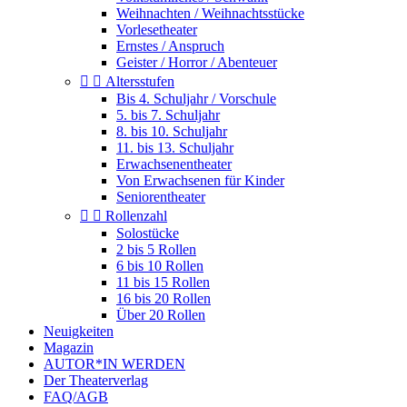
Weihnachten / Weihnachtsstücke
Vorlesetheater
Ernstes / Anspruch
Geister / Horror / Abenteuer


Altersstufen
Bis 4. Schuljahr / Vorschule
5. bis 7. Schuljahr
8. bis 10. Schuljahr
11. bis 13. Schuljahr
Erwachsenentheater
Von Erwachsenen für Kinder
Seniorentheater


Rollenzahl
Solostücke
2 bis 5 Rollen
6 bis 10 Rollen
11 bis 15 Rollen
16 bis 20 Rollen
Über 20 Rollen
Neuigkeiten
Magazin
AUTOR*IN WERDEN
Der Theaterverlag
FAQ/AGB