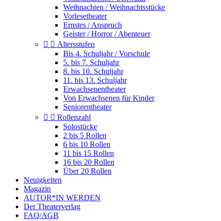
Weihnachten / Weihnachtsstücke
Vorlesetheater
Ernstes / Anspruch
Geister / Horror / Abenteuer


Altersstufen
Bis 4. Schuljahr / Vorschule
5. bis 7. Schuljahr
8. bis 10. Schuljahr
11. bis 13. Schuljahr
Erwachsenentheater
Von Erwachsenen für Kinder
Seniorentheater


Rollenzahl
Solostücke
2 bis 5 Rollen
6 bis 10 Rollen
11 bis 15 Rollen
16 bis 20 Rollen
Über 20 Rollen
Neuigkeiten
Magazin
AUTOR*IN WERDEN
Der Theaterverlag
FAQ/AGB