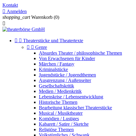
Kontakt

Anmelden
shopping_cart
Warenkorb
(0)



Theaterstücke und Theatertexte


Genre
Absurdes Theater / philosophische Themen
Von Erwachsenen für Kinder
Märchen / Fantasy
Kriminalstücke
Jugendstücke / Jugendthemen
Ausgrenzung / Außenseiter
Gesellschaftskritik
Medien / Medienkritik
Lebenskrise / Lebensentwicklung
Historische Themen
Bearbeitung klassischer Theaterstücke
Musical / Musiktheater
Komödien / Lustiges
Kabarett / Satire / Sketche
Religiöse Themen
Volkstümliches / Schwank