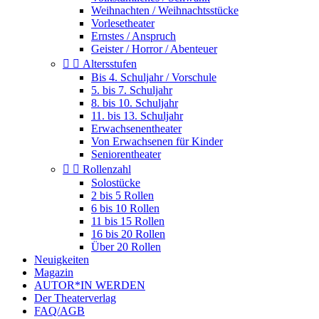
Weihnachten / Weihnachtsstücke
Vorlesetheater
Ernstes / Anspruch
Geister / Horror / Abenteuer


Altersstufen
Bis 4. Schuljahr / Vorschule
5. bis 7. Schuljahr
8. bis 10. Schuljahr
11. bis 13. Schuljahr
Erwachsenentheater
Von Erwachsenen für Kinder
Seniorentheater


Rollenzahl
Solostücke
2 bis 5 Rollen
6 bis 10 Rollen
11 bis 15 Rollen
16 bis 20 Rollen
Über 20 Rollen
Neuigkeiten
Magazin
AUTOR*IN WERDEN
Der Theaterverlag
FAQ/AGB