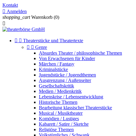
Kontakt

Anmelden
shopping_cart
Warenkorb
(0)



Theaterstücke und Theatertexte


Genre
Absurdes Theater / philosophische Themen
Von Erwachsenen für Kinder
Märchen / Fantasy
Kriminalstücke
Jugendstücke / Jugendthemen
Ausgrenzung / Außenseiter
Gesellschaftskritik
Medien / Medienkritik
Lebenskrise / Lebensentwicklung
Historische Themen
Bearbeitung klassischer Theaterstücke
Musical / Musiktheater
Komödien / Lustiges
Kabarett / Satire / Sketche
Religiöse Themen
Volkstümliches / Schwank