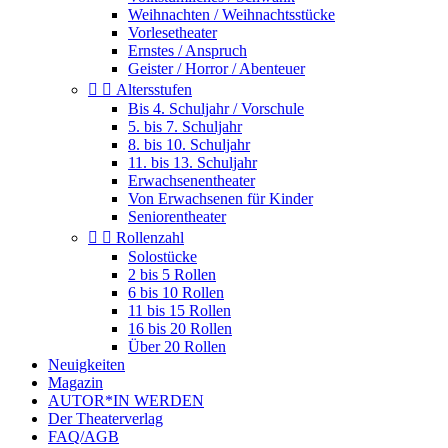
Weihnachten / Weihnachtsstücke
Vorlesetheater
Ernstes / Anspruch
Geister / Horror / Abenteuer


Altersstufen
Bis 4. Schuljahr / Vorschule
5. bis 7. Schuljahr
8. bis 10. Schuljahr
11. bis 13. Schuljahr
Erwachsenentheater
Von Erwachsenen für Kinder
Seniorentheater


Rollenzahl
Solostücke
2 bis 5 Rollen
6 bis 10 Rollen
11 bis 15 Rollen
16 bis 20 Rollen
Über 20 Rollen
Neuigkeiten
Magazin
AUTOR*IN WERDEN
Der Theaterverlag
FAQ/AGB