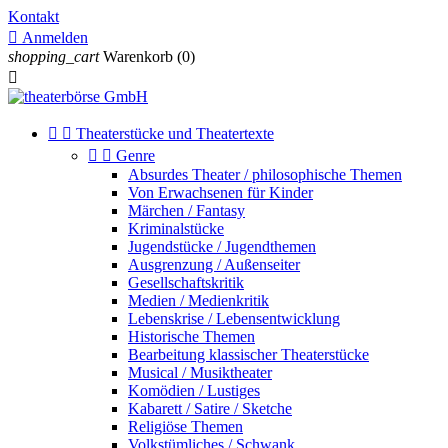
Kontakt

Anmelden
shopping_cart
Warenkorb
(0)



Theaterstücke und Theatertexte


Genre
Absurdes Theater / philosophische Themen
Von Erwachsenen für Kinder
Märchen / Fantasy
Kriminalstücke
Jugendstücke / Jugendthemen
Ausgrenzung / Außenseiter
Gesellschaftskritik
Medien / Medienkritik
Lebenskrise / Lebensentwicklung
Historische Themen
Bearbeitung klassischer Theaterstücke
Musical / Musiktheater
Komödien / Lustiges
Kabarett / Satire / Sketche
Religiöse Themen
Volkstümliches / Schwank