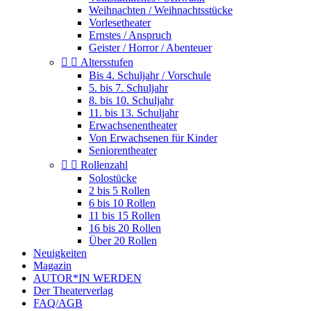
Weihnachten / Weihnachtsstücke
Vorlesetheater
Ernstes / Anspruch
Geister / Horror / Abenteuer


Altersstufen
Bis 4. Schuljahr / Vorschule
5. bis 7. Schuljahr
8. bis 10. Schuljahr
11. bis 13. Schuljahr
Erwachsenentheater
Von Erwachsenen für Kinder
Seniorentheater


Rollenzahl
Solostücke
2 bis 5 Rollen
6 bis 10 Rollen
11 bis 15 Rollen
16 bis 20 Rollen
Über 20 Rollen
Neuigkeiten
Magazin
AUTOR*IN WERDEN
Der Theaterverlag
FAQ/AGB