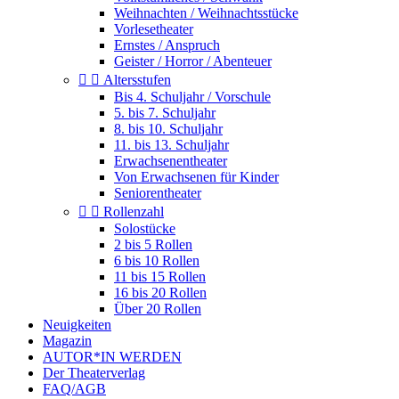
Weihnachten / Weihnachtsstücke
Vorlesetheater
Ernstes / Anspruch
Geister / Horror / Abenteuer


Altersstufen
Bis 4. Schuljahr / Vorschule
5. bis 7. Schuljahr
8. bis 10. Schuljahr
11. bis 13. Schuljahr
Erwachsenentheater
Von Erwachsenen für Kinder
Seniorentheater


Rollenzahl
Solostücke
2 bis 5 Rollen
6 bis 10 Rollen
11 bis 15 Rollen
16 bis 20 Rollen
Über 20 Rollen
Neuigkeiten
Magazin
AUTOR*IN WERDEN
Der Theaterverlag
FAQ/AGB