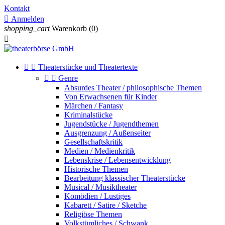
Kontakt

Anmelden
shopping_cart
Warenkorb
(0)



Theaterstücke und Theatertexte


Genre
Absurdes Theater / philosophische Themen
Von Erwachsenen für Kinder
Märchen / Fantasy
Kriminalstücke
Jugendstücke / Jugendthemen
Ausgrenzung / Außenseiter
Gesellschaftskritik
Medien / Medienkritik
Lebenskrise / Lebensentwicklung
Historische Themen
Bearbeitung klassischer Theaterstücke
Musical / Musiktheater
Komödien / Lustiges
Kabarett / Satire / Sketche
Religiöse Themen
Volkstümliches / Schwank