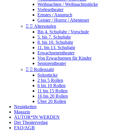
Weihnachten / Weihnachtsstücke
Vorlesetheater
Ernstes / Anspruch
Geister / Horror / Abenteuer


Altersstufen
Bis 4. Schuljahr / Vorschule
5. bis 7. Schuljahr
8. bis 10. Schuljahr
11. bis 13. Schuljahr
Erwachsenentheater
Von Erwachsenen für Kinder
Seniorentheater


Rollenzahl
Solostücke
2 bis 5 Rollen
6 bis 10 Rollen
11 bis 15 Rollen
16 bis 20 Rollen
Über 20 Rollen
Neuigkeiten
Magazin
AUTOR*IN WERDEN
Der Theaterverlag
FAQ/AGB