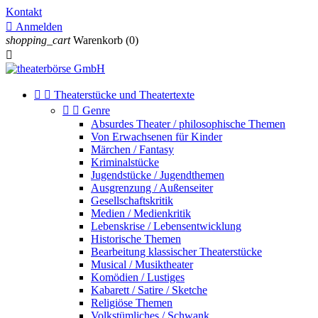
Kontakt

Anmelden
shopping_cart
Warenkorb
(0)



Theaterstücke und Theatertexte


Genre
Absurdes Theater / philosophische Themen
Von Erwachsenen für Kinder
Märchen / Fantasy
Kriminalstücke
Jugendstücke / Jugendthemen
Ausgrenzung / Außenseiter
Gesellschaftskritik
Medien / Medienkritik
Lebenskrise / Lebensentwicklung
Historische Themen
Bearbeitung klassischer Theaterstücke
Musical / Musiktheater
Komödien / Lustiges
Kabarett / Satire / Sketche
Religiöse Themen
Volkstümliches / Schwank