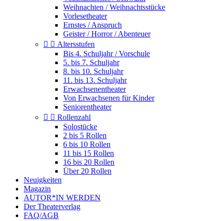
Weihnachten / Weihnachtsstücke
Vorlesetheater
Ernstes / Anspruch
Geister / Horror / Abenteuer


Altersstufen
Bis 4. Schuljahr / Vorschule
5. bis 7. Schuljahr
8. bis 10. Schuljahr
11. bis 13. Schuljahr
Erwachsenentheater
Von Erwachsenen für Kinder
Seniorentheater


Rollenzahl
Solostücke
2 bis 5 Rollen
6 bis 10 Rollen
11 bis 15 Rollen
16 bis 20 Rollen
Über 20 Rollen
Neuigkeiten
Magazin
AUTOR*IN WERDEN
Der Theaterverlag
FAQ/AGB