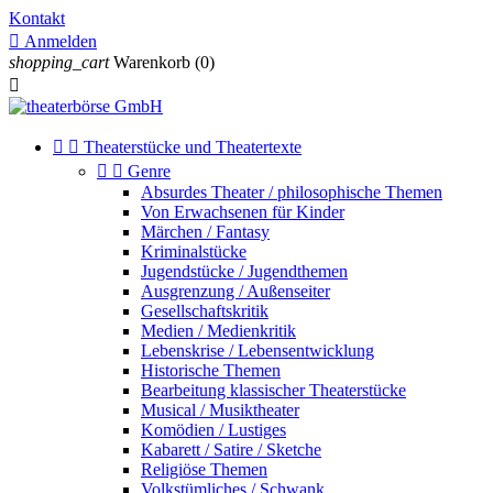
Kontakt

Anmelden
shopping_cart
Warenkorb
(0)



Theaterstücke und Theatertexte


Genre
Absurdes Theater / philosophische Themen
Von Erwachsenen für Kinder
Märchen / Fantasy
Kriminalstücke
Jugendstücke / Jugendthemen
Ausgrenzung / Außenseiter
Gesellschaftskritik
Medien / Medienkritik
Lebenskrise / Lebensentwicklung
Historische Themen
Bearbeitung klassischer Theaterstücke
Musical / Musiktheater
Komödien / Lustiges
Kabarett / Satire / Sketche
Religiöse Themen
Volkstümliches / Schwank