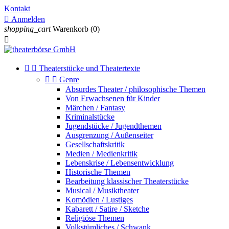
Kontakt

Anmelden
shopping_cart
Warenkorb
(0)



Theaterstücke und Theatertexte


Genre
Absurdes Theater / philosophische Themen
Von Erwachsenen für Kinder
Märchen / Fantasy
Kriminalstücke
Jugendstücke / Jugendthemen
Ausgrenzung / Außenseiter
Gesellschaftskritik
Medien / Medienkritik
Lebenskrise / Lebensentwicklung
Historische Themen
Bearbeitung klassischer Theaterstücke
Musical / Musiktheater
Komödien / Lustiges
Kabarett / Satire / Sketche
Religiöse Themen
Volkstümliches / Schwank