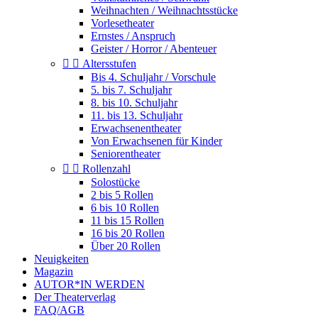
Weihnachten / Weihnachtsstücke
Vorlesetheater
Ernstes / Anspruch
Geister / Horror / Abenteuer


Altersstufen
Bis 4. Schuljahr / Vorschule
5. bis 7. Schuljahr
8. bis 10. Schuljahr
11. bis 13. Schuljahr
Erwachsenentheater
Von Erwachsenen für Kinder
Seniorentheater


Rollenzahl
Solostücke
2 bis 5 Rollen
6 bis 10 Rollen
11 bis 15 Rollen
16 bis 20 Rollen
Über 20 Rollen
Neuigkeiten
Magazin
AUTOR*IN WERDEN
Der Theaterverlag
FAQ/AGB