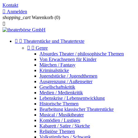
Kontakt

Anmelden
shopping_cart
Warenkorb
(0)



Theaterstücke und Theatertexte


Genre
Absurdes Theater / philosophische Themen
Von Erwachsenen für Kinder
Märchen / Fantasy
Kriminalstücke
Jugendstücke / Jugendthemen
Ausgrenzung / Außenseiter
Gesellschaftskritik
Medien / Medienkritik
Lebenskrise / Lebensentwicklung
Historische Themen
Bearbeitung klassischer Theaterstücke
Musical / Musiktheater
Komödien / Lustiges
Kabarett / Satire / Sketche
Religiöse Themen
Volkstümliches / Schwank