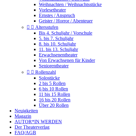
Weihnachten / Weihnachtsstücke
Vorlesetheater
Ernstes / Anspruch
Geister / Horror / Abenteuer


Altersstufen
Bis 4. Schuljahr / Vorschule
5. bis 7. Schuljahr
8. bis 10. Schuljahr
11. bis 13. Schuljahr
Erwachsenentheater
Von Erwachsenen für Kinder
Seniorentheater


Rollenzahl
Solostücke
2 bis 5 Rollen
6 bis 10 Rollen
11 bis 15 Rollen
16 bis 20 Rollen
Über 20 Rollen
Neuigkeiten
Magazin
AUTOR*IN WERDEN
Der Theaterverlag
FAQ/AGB