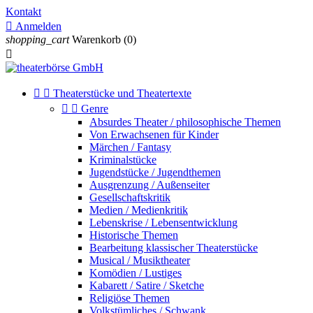
Kontakt

Anmelden
shopping_cart
Warenkorb
(0)



Theaterstücke und Theatertexte


Genre
Absurdes Theater / philosophische Themen
Von Erwachsenen für Kinder
Märchen / Fantasy
Kriminalstücke
Jugendstücke / Jugendthemen
Ausgrenzung / Außenseiter
Gesellschaftskritik
Medien / Medienkritik
Lebenskrise / Lebensentwicklung
Historische Themen
Bearbeitung klassischer Theaterstücke
Musical / Musiktheater
Komödien / Lustiges
Kabarett / Satire / Sketche
Religiöse Themen
Volkstümliches / Schwank