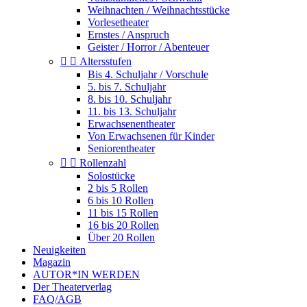
Weihnachten / Weihnachtsstücke
Vorlesetheater
Ernstes / Anspruch
Geister / Horror / Abenteuer


Altersstufen
Bis 4. Schuljahr / Vorschule
5. bis 7. Schuljahr
8. bis 10. Schuljahr
11. bis 13. Schuljahr
Erwachsenentheater
Von Erwachsenen für Kinder
Seniorentheater


Rollenzahl
Solostücke
2 bis 5 Rollen
6 bis 10 Rollen
11 bis 15 Rollen
16 bis 20 Rollen
Über 20 Rollen
Neuigkeiten
Magazin
AUTOR*IN WERDEN
Der Theaterverlag
FAQ/AGB