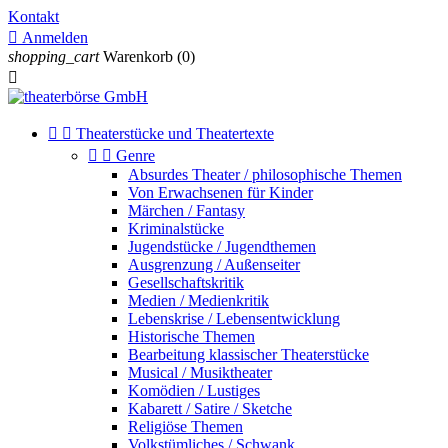
Kontakt

Anmelden
shopping_cart
Warenkorb
(0)



Theaterstücke und Theatertexte


Genre
Absurdes Theater / philosophische Themen
Von Erwachsenen für Kinder
Märchen / Fantasy
Kriminalstücke
Jugendstücke / Jugendthemen
Ausgrenzung / Außenseiter
Gesellschaftskritik
Medien / Medienkritik
Lebenskrise / Lebensentwicklung
Historische Themen
Bearbeitung klassischer Theaterstücke
Musical / Musiktheater
Komödien / Lustiges
Kabarett / Satire / Sketche
Religiöse Themen
Volkstümliches / Schwank