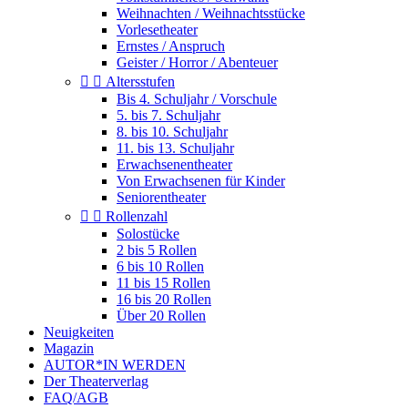
Weihnachten / Weihnachtsstücke
Vorlesetheater
Ernstes / Anspruch
Geister / Horror / Abenteuer


Altersstufen
Bis 4. Schuljahr / Vorschule
5. bis 7. Schuljahr
8. bis 10. Schuljahr
11. bis 13. Schuljahr
Erwachsenentheater
Von Erwachsenen für Kinder
Seniorentheater


Rollenzahl
Solostücke
2 bis 5 Rollen
6 bis 10 Rollen
11 bis 15 Rollen
16 bis 20 Rollen
Über 20 Rollen
Neuigkeiten
Magazin
AUTOR*IN WERDEN
Der Theaterverlag
FAQ/AGB