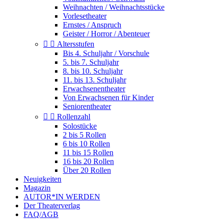
Weihnachten / Weihnachtsstücke
Vorlesetheater
Ernstes / Anspruch
Geister / Horror / Abenteuer


Altersstufen
Bis 4. Schuljahr / Vorschule
5. bis 7. Schuljahr
8. bis 10. Schuljahr
11. bis 13. Schuljahr
Erwachsenentheater
Von Erwachsenen für Kinder
Seniorentheater


Rollenzahl
Solostücke
2 bis 5 Rollen
6 bis 10 Rollen
11 bis 15 Rollen
16 bis 20 Rollen
Über 20 Rollen
Neuigkeiten
Magazin
AUTOR*IN WERDEN
Der Theaterverlag
FAQ/AGB