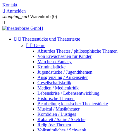
Kontakt

Anmelden
shopping_cart
Warenkorb
(0)



Theaterstücke und Theatertexte


Genre
Absurdes Theater / philosophische Themen
Von Erwachsenen für Kinder
Märchen / Fantasy
Kriminalstücke
Jugendstücke / Jugendthemen
Ausgrenzung / Außenseiter
Gesellschaftskritik
Medien / Medienkritik
Lebenskrise / Lebensentwicklung
Historische Themen
Bearbeitung klassischer Theaterstücke
Musical / Musiktheater
Komödien / Lustiges
Kabarett / Satire / Sketche
Religiöse Themen
Volkstümliches / Schwank