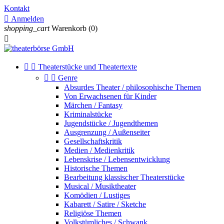
Kontakt

Anmelden
shopping_cart
Warenkorb
(0)



Theaterstücke und Theatertexte


Genre
Absurdes Theater / philosophische Themen
Von Erwachsenen für Kinder
Märchen / Fantasy
Kriminalstücke
Jugendstücke / Jugendthemen
Ausgrenzung / Außenseiter
Gesellschaftskritik
Medien / Medienkritik
Lebenskrise / Lebensentwicklung
Historische Themen
Bearbeitung klassischer Theaterstücke
Musical / Musiktheater
Komödien / Lustiges
Kabarett / Satire / Sketche
Religiöse Themen
Volkstümliches / Schwank