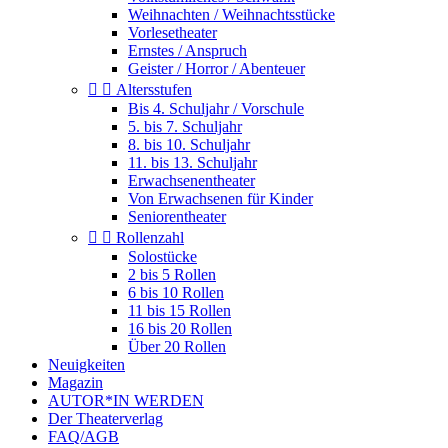
Weihnachten / Weihnachtsstücke
Vorlesetheater
Ernstes / Anspruch
Geister / Horror / Abenteuer


Altersstufen
Bis 4. Schuljahr / Vorschule
5. bis 7. Schuljahr
8. bis 10. Schuljahr
11. bis 13. Schuljahr
Erwachsenentheater
Von Erwachsenen für Kinder
Seniorentheater


Rollenzahl
Solostücke
2 bis 5 Rollen
6 bis 10 Rollen
11 bis 15 Rollen
16 bis 20 Rollen
Über 20 Rollen
Neuigkeiten
Magazin
AUTOR*IN WERDEN
Der Theaterverlag
FAQ/AGB