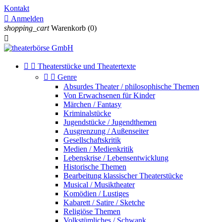
Kontakt

Anmelden
shopping_cart
Warenkorb
(0)



Theaterstücke und Theatertexte


Genre
Absurdes Theater / philosophische Themen
Von Erwachsenen für Kinder
Märchen / Fantasy
Kriminalstücke
Jugendstücke / Jugendthemen
Ausgrenzung / Außenseiter
Gesellschaftskritik
Medien / Medienkritik
Lebenskrise / Lebensentwicklung
Historische Themen
Bearbeitung klassischer Theaterstücke
Musical / Musiktheater
Komödien / Lustiges
Kabarett / Satire / Sketche
Religiöse Themen
Volkstümliches / Schwank