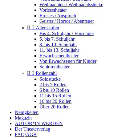
Weihnachten / Weihnachtsstücke
Vorlesetheater
Ernstes / Anspruch
Geister / Horror / Abenteuer


Altersstufen
Bis 4. Schuljahr / Vorschule
5. bis 7. Schuljahr
8. bis 10. Schuljahr
11. bis 13. Schuljahr
Erwachsenentheater
Von Erwachsenen für Kinder
Seniorentheater


Rollenzahl
Solostücke
2 bis 5 Rollen
6 bis 10 Rollen
11 bis 15 Rollen
16 bis 20 Rollen
Über 20 Rollen
Neuigkeiten
Magazin
AUTOR*IN WERDEN
Der Theaterverlag
FAQ/AGB