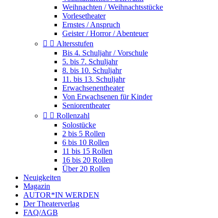
Weihnachten / Weihnachtsstücke
Vorlesetheater
Ernstes / Anspruch
Geister / Horror / Abenteuer


Altersstufen
Bis 4. Schuljahr / Vorschule
5. bis 7. Schuljahr
8. bis 10. Schuljahr
11. bis 13. Schuljahr
Erwachsenentheater
Von Erwachsenen für Kinder
Seniorentheater


Rollenzahl
Solostücke
2 bis 5 Rollen
6 bis 10 Rollen
11 bis 15 Rollen
16 bis 20 Rollen
Über 20 Rollen
Neuigkeiten
Magazin
AUTOR*IN WERDEN
Der Theaterverlag
FAQ/AGB