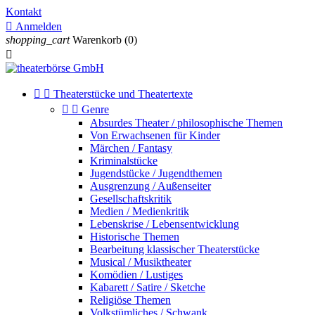
Kontakt

Anmelden
shopping_cart
Warenkorb
(0)



Theaterstücke und Theatertexte


Genre
Absurdes Theater / philosophische Themen
Von Erwachsenen für Kinder
Märchen / Fantasy
Kriminalstücke
Jugendstücke / Jugendthemen
Ausgrenzung / Außenseiter
Gesellschaftskritik
Medien / Medienkritik
Lebenskrise / Lebensentwicklung
Historische Themen
Bearbeitung klassischer Theaterstücke
Musical / Musiktheater
Komödien / Lustiges
Kabarett / Satire / Sketche
Religiöse Themen
Volkstümliches / Schwank