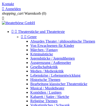
Kontakt

Anmelden
shopping_cart
Warenkorb
(0)



Theaterstücke und Theatertexte


Genre
Absurdes Theater / philosophische Themen
Von Erwachsenen für Kinder
Märchen / Fantasy
Kriminalstücke
Jugendstücke / Jugendthemen
Ausgrenzung / Außenseiter
Gesellschaftskritik
Medien / Medienkritik
Lebenskrise / Lebensentwicklung
Historische Themen
Bearbeitung klassischer Theaterstücke
Musical / Musiktheater
Komödien / Lustiges
Kabarett / Satire / Sketche
Religiöse Themen
Volkstümliches / Schwank