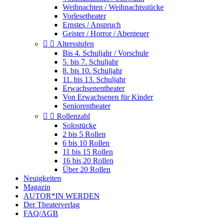
Weihnachten / Weihnachtsstücke
Vorlesetheater
Ernstes / Anspruch
Geister / Horror / Abenteuer


Altersstufen
Bis 4. Schuljahr / Vorschule
5. bis 7. Schuljahr
8. bis 10. Schuljahr
11. bis 13. Schuljahr
Erwachsenentheater
Von Erwachsenen für Kinder
Seniorentheater


Rollenzahl
Solostücke
2 bis 5 Rollen
6 bis 10 Rollen
11 bis 15 Rollen
16 bis 20 Rollen
Über 20 Rollen
Neuigkeiten
Magazin
AUTOR*IN WERDEN
Der Theaterverlag
FAQ/AGB