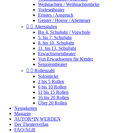
Weihnachten / Weihnachtsstücke
Vorlesetheater
Ernstes / Anspruch
Geister / Horror / Abenteuer


Altersstufen
Bis 4. Schuljahr / Vorschule
5. bis 7. Schuljahr
8. bis 10. Schuljahr
11. bis 13. Schuljahr
Erwachsenentheater
Von Erwachsenen für Kinder
Seniorentheater


Rollenzahl
Solostücke
2 bis 5 Rollen
6 bis 10 Rollen
11 bis 15 Rollen
16 bis 20 Rollen
Über 20 Rollen
Neuigkeiten
Magazin
AUTOR*IN WERDEN
Der Theaterverlag
FAQ/AGB