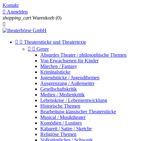
Kontakt

Anmelden
shopping_cart
Warenkorb
(0)



Theaterstücke und Theatertexte


Genre
Absurdes Theater / philosophische Themen
Von Erwachsenen für Kinder
Märchen / Fantasy
Kriminalstücke
Jugendstücke / Jugendthemen
Ausgrenzung / Außenseiter
Gesellschaftskritik
Medien / Medienkritik
Lebenskrise / Lebensentwicklung
Historische Themen
Bearbeitung klassischer Theaterstücke
Musical / Musiktheater
Komödien / Lustiges
Kabarett / Satire / Sketche
Religiöse Themen
Volkstümliches / Schwank