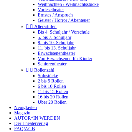
Weihnachten / Weihnachtsstücke
Vorlesetheater
Ernstes / Anspruch
Geister / Horror / Abenteuer


Altersstufen
Bis 4. Schuljahr / Vorschule
5. bis 7. Schuljahr
8. bis 10. Schuljahr
11. bis 13. Schuljahr
Erwachsenentheater
Von Erwachsenen für Kinder
Seniorentheater


Rollenzahl
Solostücke
2 bis 5 Rollen
6 bis 10 Rollen
11 bis 15 Rollen
16 bis 20 Rollen
Über 20 Rollen
Neuigkeiten
Magazin
AUTOR*IN WERDEN
Der Theaterverlag
FAQ/AGB