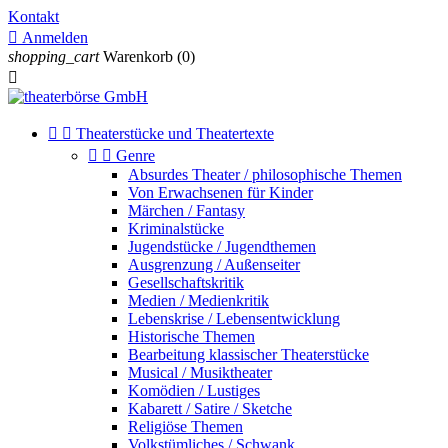
Kontakt

Anmelden
shopping_cart
Warenkorb
(0)



Theaterstücke und Theatertexte


Genre
Absurdes Theater / philosophische Themen
Von Erwachsenen für Kinder
Märchen / Fantasy
Kriminalstücke
Jugendstücke / Jugendthemen
Ausgrenzung / Außenseiter
Gesellschaftskritik
Medien / Medienkritik
Lebenskrise / Lebensentwicklung
Historische Themen
Bearbeitung klassischer Theaterstücke
Musical / Musiktheater
Komödien / Lustiges
Kabarett / Satire / Sketche
Religiöse Themen
Volkstümliches / Schwank