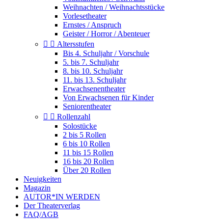
Weihnachten / Weihnachtsstücke
Vorlesetheater
Ernstes / Anspruch
Geister / Horror / Abenteuer


Altersstufen
Bis 4. Schuljahr / Vorschule
5. bis 7. Schuljahr
8. bis 10. Schuljahr
11. bis 13. Schuljahr
Erwachsenentheater
Von Erwachsenen für Kinder
Seniorentheater


Rollenzahl
Solostücke
2 bis 5 Rollen
6 bis 10 Rollen
11 bis 15 Rollen
16 bis 20 Rollen
Über 20 Rollen
Neuigkeiten
Magazin
AUTOR*IN WERDEN
Der Theaterverlag
FAQ/AGB