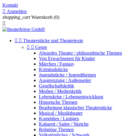
Kontakt

Anmelden
shopping_cart
Warenkorb
(0)



Theaterstücke und Theatertexte


Genre
Absurdes Theater / philosophische Themen
Von Erwachsenen für Kinder
Märchen / Fantasy
Kriminalstücke
Jugendstücke / Jugendthemen
Ausgrenzung / Außenseiter
Gesellschaftskritik
Medien / Medienkritik
Lebenskrise / Lebensentwicklung
Historische Themen
Bearbeitung klassischer Theaterstücke
Musical / Musiktheater
Komödien / Lustiges
Kabarett / Satire / Sketche
Religiöse Themen
Volkstümliches / Schwank