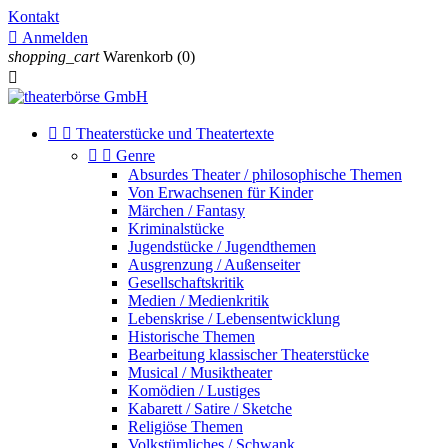
Kontakt

Anmelden
shopping_cart
Warenkorb
(0)



Theaterstücke und Theatertexte


Genre
Absurdes Theater / philosophische Themen
Von Erwachsenen für Kinder
Märchen / Fantasy
Kriminalstücke
Jugendstücke / Jugendthemen
Ausgrenzung / Außenseiter
Gesellschaftskritik
Medien / Medienkritik
Lebenskrise / Lebensentwicklung
Historische Themen
Bearbeitung klassischer Theaterstücke
Musical / Musiktheater
Komödien / Lustiges
Kabarett / Satire / Sketche
Religiöse Themen
Volkstümliches / Schwank