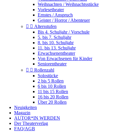
Weihnachten / Weihnachtsstücke
Vorlesetheater
Ernstes / Anspruch
Geister / Horror / Abenteuer


Altersstufen
Bis 4. Schuljahr / Vorschule
5. bis 7. Schuljahr
8. bis 10. Schuljahr
11. bis 13. Schuljahr
Erwachsenentheater
Von Erwachsenen für Kinder
Seniorentheater


Rollenzahl
Solostücke
2 bis 5 Rollen
6 bis 10 Rollen
11 bis 15 Rollen
16 bis 20 Rollen
Über 20 Rollen
Neuigkeiten
Magazin
AUTOR*IN WERDEN
Der Theaterverlag
FAQ/AGB