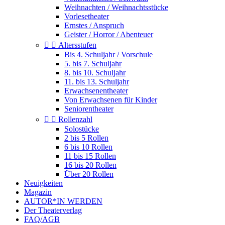
Weihnachten / Weihnachtsstücke
Vorlesetheater
Ernstes / Anspruch
Geister / Horror / Abenteuer


Altersstufen
Bis 4. Schuljahr / Vorschule
5. bis 7. Schuljahr
8. bis 10. Schuljahr
11. bis 13. Schuljahr
Erwachsenentheater
Von Erwachsenen für Kinder
Seniorentheater


Rollenzahl
Solostücke
2 bis 5 Rollen
6 bis 10 Rollen
11 bis 15 Rollen
16 bis 20 Rollen
Über 20 Rollen
Neuigkeiten
Magazin
AUTOR*IN WERDEN
Der Theaterverlag
FAQ/AGB