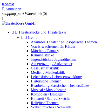
Kontakt

Anmelden
shopping_cart
Warenkorb
(0)



Theaterstücke und Theatertexte


Genre
Absurdes Theater / philosophische Themen
Von Erwachsenen für Kinder
Märchen / Fantasy
Kriminalstücke
Jugendstücke / Jugendthemen
Ausgrenzung / Außenseiter
Gesellschaftskritik
Medien / Medienkritik
Lebenskrise / Lebensentwicklung
Historische Themen
Bearbeitung klassischer Theaterstücke
Musical / Musiktheater
Komödien / Lustiges
Kabarett / Satire / Sketche
Religiöse Themen
Volkstümliches / Schwank