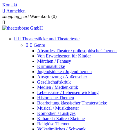
Kontakt

Anmelden
shopping_cart
Warenkorb
(0)



Theaterstücke und Theatertexte


Genre
Absurdes Theater / philosophische Themen
Von Erwachsenen für Kinder
Märchen / Fantasy
Kriminalstücke
Jugendstücke / Jugendthemen
Ausgrenzung / Außenseiter
Gesellschaftskritik
Medien / Medienkritik
Lebenskrise / Lebensentwicklung
Historische Themen
Bearbeitung klassischer Theaterstücke
Musical / Musiktheater
Komödien / Lustiges
Kabarett / Satire / Sketche
Religiöse Themen
Volkstümliches / Schwank