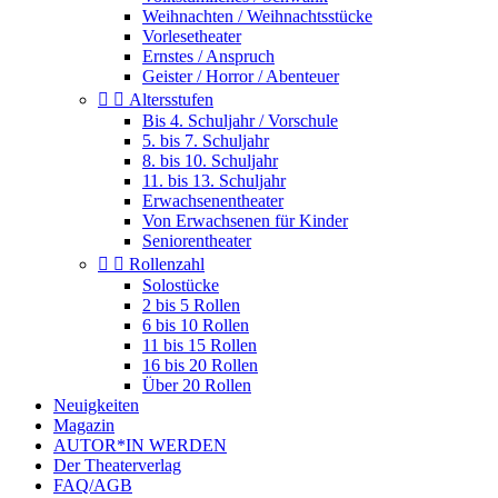
Weihnachten / Weihnachtsstücke
Vorlesetheater
Ernstes / Anspruch
Geister / Horror / Abenteuer


Altersstufen
Bis 4. Schuljahr / Vorschule
5. bis 7. Schuljahr
8. bis 10. Schuljahr
11. bis 13. Schuljahr
Erwachsenentheater
Von Erwachsenen für Kinder
Seniorentheater


Rollenzahl
Solostücke
2 bis 5 Rollen
6 bis 10 Rollen
11 bis 15 Rollen
16 bis 20 Rollen
Über 20 Rollen
Neuigkeiten
Magazin
AUTOR*IN WERDEN
Der Theaterverlag
FAQ/AGB