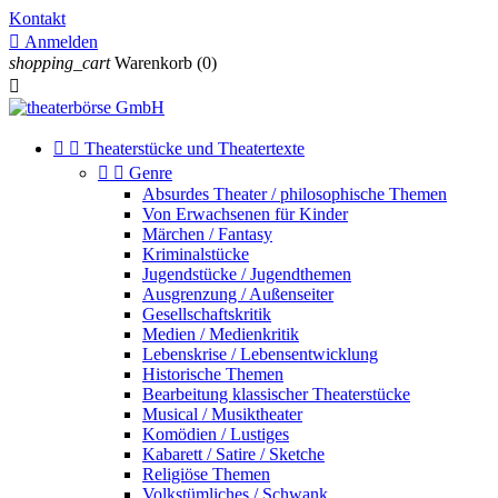
Kontakt

Anmelden
shopping_cart
Warenkorb
(0)



Theaterstücke und Theatertexte


Genre
Absurdes Theater / philosophische Themen
Von Erwachsenen für Kinder
Märchen / Fantasy
Kriminalstücke
Jugendstücke / Jugendthemen
Ausgrenzung / Außenseiter
Gesellschaftskritik
Medien / Medienkritik
Lebenskrise / Lebensentwicklung
Historische Themen
Bearbeitung klassischer Theaterstücke
Musical / Musiktheater
Komödien / Lustiges
Kabarett / Satire / Sketche
Religiöse Themen
Volkstümliches / Schwank