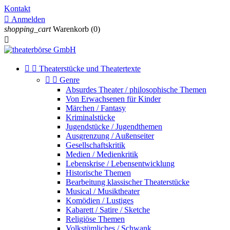
Kontakt

Anmelden
shopping_cart
Warenkorb
(0)



Theaterstücke und Theatertexte


Genre
Absurdes Theater / philosophische Themen
Von Erwachsenen für Kinder
Märchen / Fantasy
Kriminalstücke
Jugendstücke / Jugendthemen
Ausgrenzung / Außenseiter
Gesellschaftskritik
Medien / Medienkritik
Lebenskrise / Lebensentwicklung
Historische Themen
Bearbeitung klassischer Theaterstücke
Musical / Musiktheater
Komödien / Lustiges
Kabarett / Satire / Sketche
Religiöse Themen
Volkstümliches / Schwank