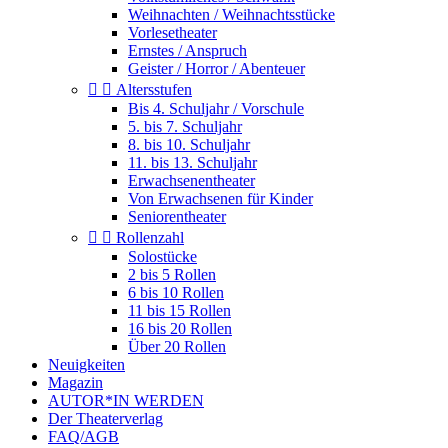
Weihnachten / Weihnachtsstücke
Vorlesetheater
Ernstes / Anspruch
Geister / Horror / Abenteuer


Altersstufen
Bis 4. Schuljahr / Vorschule
5. bis 7. Schuljahr
8. bis 10. Schuljahr
11. bis 13. Schuljahr
Erwachsenentheater
Von Erwachsenen für Kinder
Seniorentheater


Rollenzahl
Solostücke
2 bis 5 Rollen
6 bis 10 Rollen
11 bis 15 Rollen
16 bis 20 Rollen
Über 20 Rollen
Neuigkeiten
Magazin
AUTOR*IN WERDEN
Der Theaterverlag
FAQ/AGB