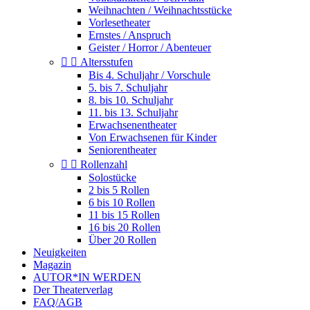
Weihnachten / Weihnachtsstücke
Vorlesetheater
Ernstes / Anspruch
Geister / Horror / Abenteuer


Altersstufen
Bis 4. Schuljahr / Vorschule
5. bis 7. Schuljahr
8. bis 10. Schuljahr
11. bis 13. Schuljahr
Erwachsenentheater
Von Erwachsenen für Kinder
Seniorentheater


Rollenzahl
Solostücke
2 bis 5 Rollen
6 bis 10 Rollen
11 bis 15 Rollen
16 bis 20 Rollen
Über 20 Rollen
Neuigkeiten
Magazin
AUTOR*IN WERDEN
Der Theaterverlag
FAQ/AGB