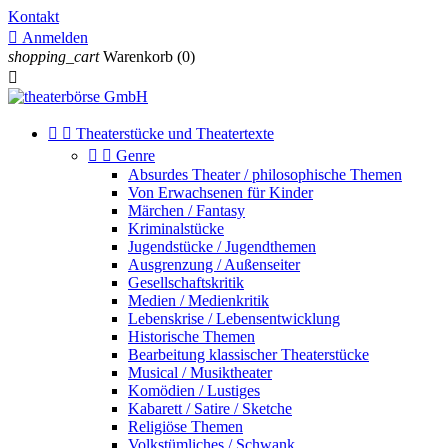
Kontakt

Anmelden
shopping_cart
Warenkorb
(0)



Theaterstücke und Theatertexte


Genre
Absurdes Theater / philosophische Themen
Von Erwachsenen für Kinder
Märchen / Fantasy
Kriminalstücke
Jugendstücke / Jugendthemen
Ausgrenzung / Außenseiter
Gesellschaftskritik
Medien / Medienkritik
Lebenskrise / Lebensentwicklung
Historische Themen
Bearbeitung klassischer Theaterstücke
Musical / Musiktheater
Komödien / Lustiges
Kabarett / Satire / Sketche
Religiöse Themen
Volkstümliches / Schwank