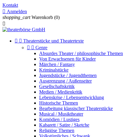
Kontakt

Anmelden
shopping_cart
Warenkorb
(0)



Theaterstücke und Theatertexte


Genre
Absurdes Theater / philosophische Themen
Von Erwachsenen für Kinder
Märchen / Fantasy
Kriminalstücke
Jugendstücke / Jugendthemen
Ausgrenzung / Außenseiter
Gesellschaftskritik
Medien / Medienkritik
Lebenskrise / Lebensentwicklung
Historische Themen
Bearbeitung klassischer Theaterstücke
Musical / Musiktheater
Komödien / Lustiges
Kabarett / Satire / Sketche
Religiöse Themen
Volkstümliches / Schwank