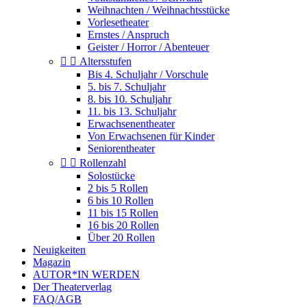
Weihnachten / Weihnachtsstücke
Vorlesetheater
Ernstes / Anspruch
Geister / Horror / Abenteuer


Altersstufen
Bis 4. Schuljahr / Vorschule
5. bis 7. Schuljahr
8. bis 10. Schuljahr
11. bis 13. Schuljahr
Erwachsenentheater
Von Erwachsenen für Kinder
Seniorentheater


Rollenzahl
Solostücke
2 bis 5 Rollen
6 bis 10 Rollen
11 bis 15 Rollen
16 bis 20 Rollen
Über 20 Rollen
Neuigkeiten
Magazin
AUTOR*IN WERDEN
Der Theaterverlag
FAQ/AGB