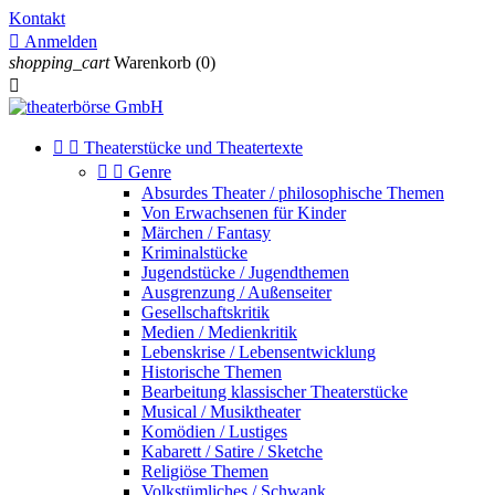
Kontakt

Anmelden
shopping_cart
Warenkorb
(0)



Theaterstücke und Theatertexte


Genre
Absurdes Theater / philosophische Themen
Von Erwachsenen für Kinder
Märchen / Fantasy
Kriminalstücke
Jugendstücke / Jugendthemen
Ausgrenzung / Außenseiter
Gesellschaftskritik
Medien / Medienkritik
Lebenskrise / Lebensentwicklung
Historische Themen
Bearbeitung klassischer Theaterstücke
Musical / Musiktheater
Komödien / Lustiges
Kabarett / Satire / Sketche
Religiöse Themen
Volkstümliches / Schwank