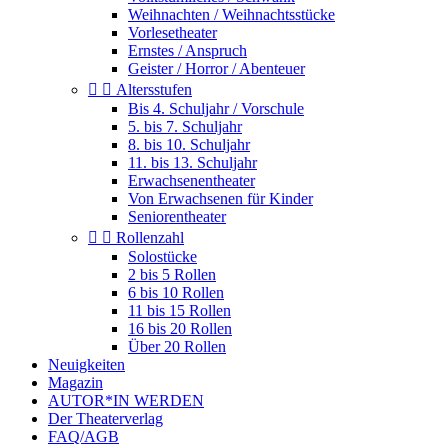
Weihnachten / Weihnachtsstücke
Vorlesetheater
Ernstes / Anspruch
Geister / Horror / Abenteuer


Altersstufen
Bis 4. Schuljahr / Vorschule
5. bis 7. Schuljahr
8. bis 10. Schuljahr
11. bis 13. Schuljahr
Erwachsenentheater
Von Erwachsenen für Kinder
Seniorentheater


Rollenzahl
Solostücke
2 bis 5 Rollen
6 bis 10 Rollen
11 bis 15 Rollen
16 bis 20 Rollen
Über 20 Rollen
Neuigkeiten
Magazin
AUTOR*IN WERDEN
Der Theaterverlag
FAQ/AGB