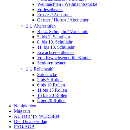
Weihnachten / Weihnachtsstücke
Vorlesetheater
Ernstes / Anspruch
Geister / Horror / Abenteuer


Altersstufen
Bis 4. Schuljahr / Vorschule
5. bis 7. Schuljahr
8. bis 10. Schuljahr
11. bis 13. Schuljahr
Erwachsenentheater
Von Erwachsenen für Kinder
Seniorentheater


Rollenzahl
Solostücke
2 bis 5 Rollen
6 bis 10 Rollen
11 bis 15 Rollen
16 bis 20 Rollen
Über 20 Rollen
Neuigkeiten
Magazin
AUTOR*IN WERDEN
Der Theaterverlag
FAQ/AGB