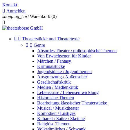
Kontakt

Anmelden
shopping_cart
Warenkorb
(0)



Theaterstücke und Theatertexte


Genre
Absurdes Theater / philosophische Themen
Von Erwachsenen für Kinder
Märchen / Fantasy
Kriminalstücke
Jugendstücke / Jugendthemen
Ausgrenzung / Außenseiter
Gesellschaftskritik
Medien / Medienkritik
Lebenskrise / Lebensentwicklung
Historische Themen
Bearbeitung klassischer Theaterstücke
Musical / Musiktheater
Komödien / Lustiges
Kabarett / Satire / Sketche
Religiöse Themen
Volkstümliches / Schwank