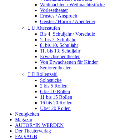
Weihnachten / Weihnachtsstücke
Vorlesetheater
Ernstes / Anspruch
Geister / Horror / Abenteuer


Altersstufen
Bis 4. Schuljahr / Vorschule
5. bis 7. Schuljahr
8. bis 10. Schuljahr
11. bis 13. Schuljahr
Erwachsenentheater
Von Erwachsenen für Kinder
Seniorentheater


Rollenzahl
Solostücke
2 bis 5 Rollen
6 bis 10 Rollen
11 bis 15 Rollen
16 bis 20 Rollen
Über 20 Rollen
Neuigkeiten
Magazin
AUTOR*IN WERDEN
Der Theaterverlag
FAQ/AGB