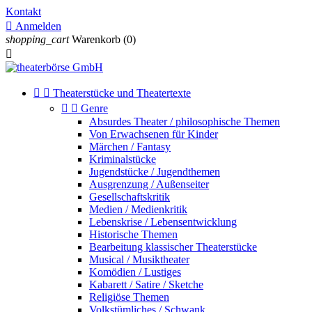
Kontakt

Anmelden
shopping_cart
Warenkorb
(0)



Theaterstücke und Theatertexte


Genre
Absurdes Theater / philosophische Themen
Von Erwachsenen für Kinder
Märchen / Fantasy
Kriminalstücke
Jugendstücke / Jugendthemen
Ausgrenzung / Außenseiter
Gesellschaftskritik
Medien / Medienkritik
Lebenskrise / Lebensentwicklung
Historische Themen
Bearbeitung klassischer Theaterstücke
Musical / Musiktheater
Komödien / Lustiges
Kabarett / Satire / Sketche
Religiöse Themen
Volkstümliches / Schwank