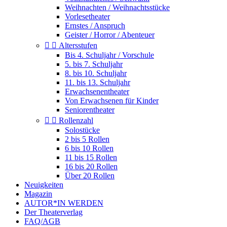
Weihnachten / Weihnachtsstücke
Vorlesetheater
Ernstes / Anspruch
Geister / Horror / Abenteuer


Altersstufen
Bis 4. Schuljahr / Vorschule
5. bis 7. Schuljahr
8. bis 10. Schuljahr
11. bis 13. Schuljahr
Erwachsenentheater
Von Erwachsenen für Kinder
Seniorentheater


Rollenzahl
Solostücke
2 bis 5 Rollen
6 bis 10 Rollen
11 bis 15 Rollen
16 bis 20 Rollen
Über 20 Rollen
Neuigkeiten
Magazin
AUTOR*IN WERDEN
Der Theaterverlag
FAQ/AGB