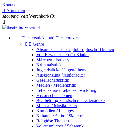
Kontakt

Anmelden
shopping_cart
Warenkorb
(0)



Theaterstücke und Theatertexte


Genre
Absurdes Theater / philosophische Themen
Von Erwachsenen für Kinder
Märchen / Fantasy
Kriminalstücke
Jugendstücke / Jugendthemen
Ausgrenzung / Außenseiter
Gesellschaftskritik
Medien / Medienkritik
Lebenskrise / Lebensentwicklung
Historische Themen
Bearbeitung klassischer Theaterstücke
Musical / Musiktheater
Komödien / Lustiges
Kabarett / Satire / Sketche
Religiöse Themen
Volkstümliches / Schwank