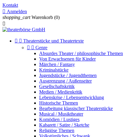
Kontakt

Anmelden
shopping_cart
Warenkorb
(0)



Theaterstücke und Theatertexte


Genre
Absurdes Theater / philosophische Themen
Von Erwachsenen für Kinder
Märchen / Fantasy
Kriminalstücke
Jugendstücke / Jugendthemen
Ausgrenzung / Außenseiter
Gesellschaftskritik
Medien / Medienkritik
Lebenskrise / Lebensentwicklung
Historische Themen
Bearbeitung klassischer Theaterstücke
Musical / Musiktheater
Komödien / Lustiges
Kabarett / Satire / Sketche
Religiöse Themen
Volkstümliches / Schwank