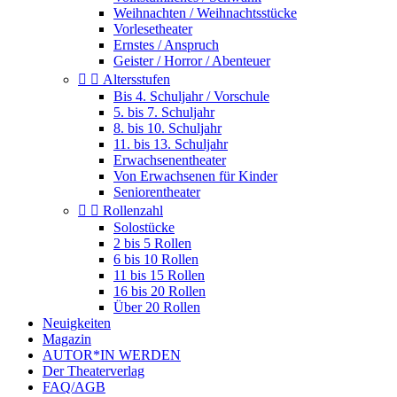
Weihnachten / Weihnachtsstücke
Vorlesetheater
Ernstes / Anspruch
Geister / Horror / Abenteuer


Altersstufen
Bis 4. Schuljahr / Vorschule
5. bis 7. Schuljahr
8. bis 10. Schuljahr
11. bis 13. Schuljahr
Erwachsenentheater
Von Erwachsenen für Kinder
Seniorentheater


Rollenzahl
Solostücke
2 bis 5 Rollen
6 bis 10 Rollen
11 bis 15 Rollen
16 bis 20 Rollen
Über 20 Rollen
Neuigkeiten
Magazin
AUTOR*IN WERDEN
Der Theaterverlag
FAQ/AGB