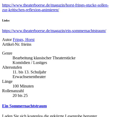
https://www.theaterboerse.de/magazin/horst-frings-stucke-sollen-
zur-kritischen-reflexion-animieren/
Links:
https://www.theaterboerse.de/magazin/ein-sommernachtstraum/
Autor
Frings, Horst
Artikel-Nr.
frieins
Genre
Bearbeitung klassischer Theaterstücke
Komödien / Lustiges
Altersstufen
11. bis 13. Schuljahr
Erwachsenentheater
Länge
100 Minuten
Rollenanzahl
20 bis 25
Ein Sommernachtstraum
Laden Sie sich kostenlos die gekürzte Leseprobe herunter.