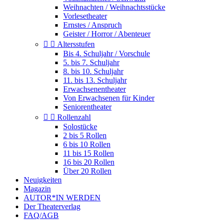
Weihnachten / Weihnachtsstücke
Vorlesetheater
Ernstes / Anspruch
Geister / Horror / Abenteuer


Altersstufen
Bis 4. Schuljahr / Vorschule
5. bis 7. Schuljahr
8. bis 10. Schuljahr
11. bis 13. Schuljahr
Erwachsenentheater
Von Erwachsenen für Kinder
Seniorentheater


Rollenzahl
Solostücke
2 bis 5 Rollen
6 bis 10 Rollen
11 bis 15 Rollen
16 bis 20 Rollen
Über 20 Rollen
Neuigkeiten
Magazin
AUTOR*IN WERDEN
Der Theaterverlag
FAQ/AGB