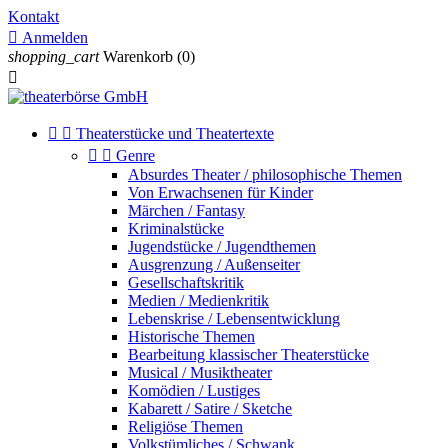
Kontakt

Anmelden
shopping_cart
Warenkorb
(0)



Theaterstücke und Theatertexte


Genre
Absurdes Theater / philosophische Themen
Von Erwachsenen für Kinder
Märchen / Fantasy
Kriminalstücke
Jugendstücke / Jugendthemen
Ausgrenzung / Außenseiter
Gesellschaftskritik
Medien / Medienkritik
Lebenskrise / Lebensentwicklung
Historische Themen
Bearbeitung klassischer Theaterstücke
Musical / Musiktheater
Komödien / Lustiges
Kabarett / Satire / Sketche
Religiöse Themen
Volkstümliches / Schwank