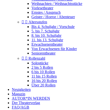
Weihnachten / Weihnachtsstücke
Vorlesetheater
Ernstes / Anspruch
Geister / Horror / Abenteuer


Altersstufen
Bis 4. Schuljahr / Vorschule
5. bis 7. Schuljahr
8. bis 10. Schuljahr
11. bis 13. Schuljahr
Erwachsenentheater
Von Erwachsenen für Kinder
Seniorentheater


Rollenzahl
Solostücke
2 bis 5 Rollen
6 bis 10 Rollen
11 bis 15 Rollen
16 bis 20 Rollen
Über 20 Rollen
Neuigkeiten
Magazin
AUTOR*IN WERDEN
Der Theaterverlag
FAQ/AGB