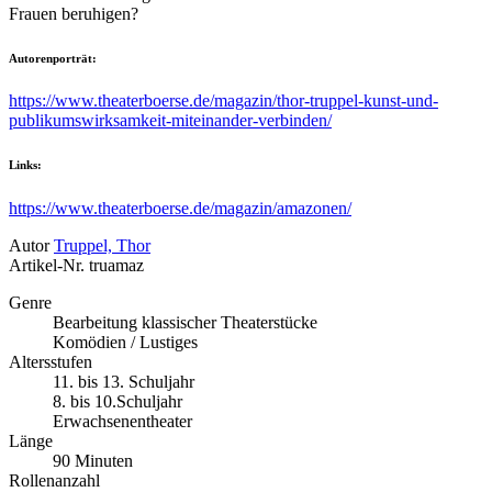
Frauen beruhigen?
Autorenporträt:
https://www.theaterboerse.de/magazin/thor-truppel-kunst-und-
publikumswirksamkeit-miteinander-verbinden/
Links:
https://www.theaterboerse.de/magazin/amazonen/
Autor
Truppel, Thor
Artikel-Nr.
truamaz
Genre
Bearbeitung klassischer Theaterstücke
Komödien / Lustiges
Altersstufen
11. bis 13. Schuljahr
8. bis 10.Schuljahr
Erwachsenentheater
Länge
90 Minuten
Rollenanzahl