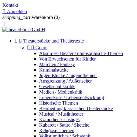
Kontakt

Anmelden
shopping_cart
Warenkorb
(0)



Theaterstücke und Theatertexte


Genre
Absurdes Theater / philosophische Themen
Von Erwachsenen für Kinder
Märchen / Fantasy
Kriminalstücke
Jugendstücke / Jugendthemen
Ausgrenzung / Außenseiter
Gesellschaftskritik
Medien / Medienkritik
Lebenskrise / Lebensentwicklung
Historische Themen
Bearbeitung klassischer Theaterstücke
Musical / Musiktheater
Komödien / Lustiges
Kabarett / Satire / Sketche
Religiöse Themen
Volkstümliches / Schwank