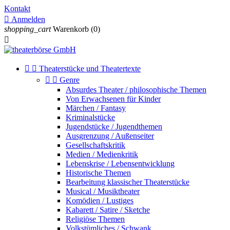
Kontakt

Anmelden
shopping_cart
Warenkorb
(0)



Theaterstücke und Theatertexte


Genre
Absurdes Theater / philosophische Themen
Von Erwachsenen für Kinder
Märchen / Fantasy
Kriminalstücke
Jugendstücke / Jugendthemen
Ausgrenzung / Außenseiter
Gesellschaftskritik
Medien / Medienkritik
Lebenskrise / Lebensentwicklung
Historische Themen
Bearbeitung klassischer Theaterstücke
Musical / Musiktheater
Komödien / Lustiges
Kabarett / Satire / Sketche
Religiöse Themen
Volkstümliches / Schwank