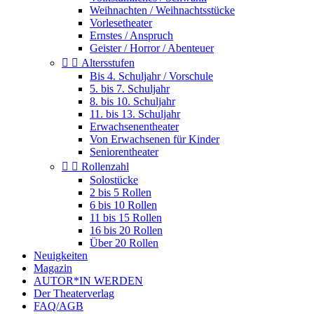
Weihnachten / Weihnachtsstücke
Vorlesetheater
Ernstes / Anspruch
Geister / Horror / Abenteuer


Altersstufen
Bis 4. Schuljahr / Vorschule
5. bis 7. Schuljahr
8. bis 10. Schuljahr
11. bis 13. Schuljahr
Erwachsenentheater
Von Erwachsenen für Kinder
Seniorentheater


Rollenzahl
Solostücke
2 bis 5 Rollen
6 bis 10 Rollen
11 bis 15 Rollen
16 bis 20 Rollen
Über 20 Rollen
Neuigkeiten
Magazin
AUTOR*IN WERDEN
Der Theaterverlag
FAQ/AGB