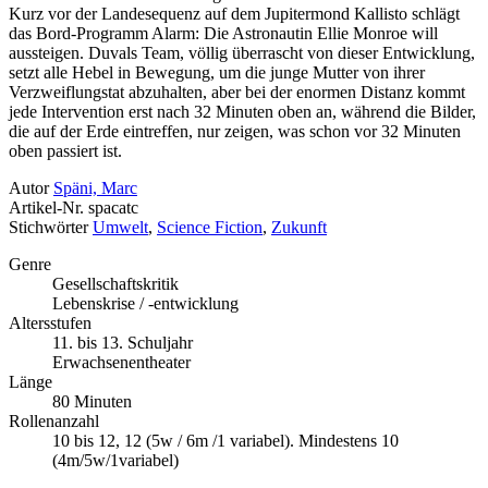
Kurz vor der Landesequenz auf dem Jupitermond Kallisto schlägt
das Bord-Programm Alarm: Die Astronautin Ellie Monroe will
aussteigen. Duvals Team, völlig überrascht von dieser Entwicklung,
setzt alle Hebel in Bewegung, um die junge Mutter von ihrer
Verzweiflungstat abzuhalten, aber bei der enormen Distanz kommt
jede Intervention erst nach 32 Minuten oben an, während die Bilder,
die auf der Erde eintreffen, nur zeigen, was schon vor 32 Minuten
oben passiert ist.
Autor
Späni, Marc
Artikel-Nr.
spacatc
Stichwörter
Umwelt
,
Science Fiction
,
Zukunft
Genre
Gesellschaftskritik
Lebenskrise / -entwicklung
Altersstufen
11. bis 13. Schuljahr
Erwachsenentheater
Länge
80 Minuten
Rollenanzahl
10 bis 12, 12 (5w / 6m /1 variabel). Mindestens 10
(4m/5w/1variabel)