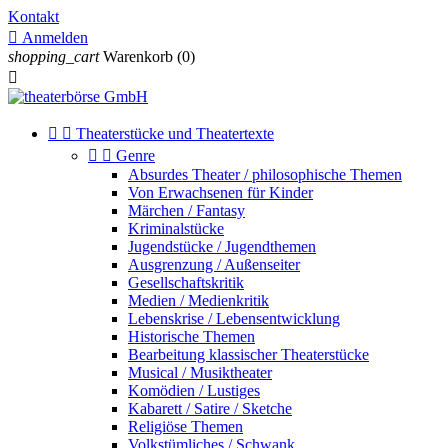
Kontakt

Anmelden
shopping_cart
Warenkorb
(0)



Theaterstücke und Theatertexte


Genre
Absurdes Theater / philosophische Themen
Von Erwachsenen für Kinder
Märchen / Fantasy
Kriminalstücke
Jugendstücke / Jugendthemen
Ausgrenzung / Außenseiter
Gesellschaftskritik
Medien / Medienkritik
Lebenskrise / Lebensentwicklung
Historische Themen
Bearbeitung klassischer Theaterstücke
Musical / Musiktheater
Komödien / Lustiges
Kabarett / Satire / Sketche
Religiöse Themen
Volkstümliches / Schwank