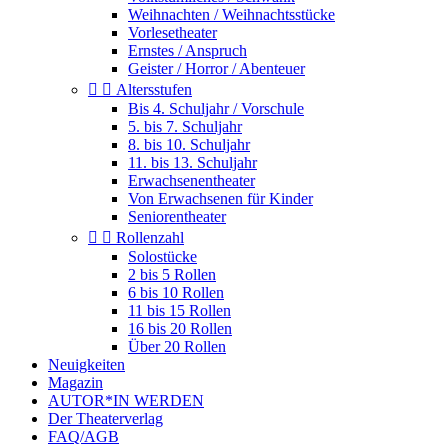
Weihnachten / Weihnachtsstücke
Vorlesetheater
Ernstes / Anspruch
Geister / Horror / Abenteuer


Altersstufen
Bis 4. Schuljahr / Vorschule
5. bis 7. Schuljahr
8. bis 10. Schuljahr
11. bis 13. Schuljahr
Erwachsenentheater
Von Erwachsenen für Kinder
Seniorentheater


Rollenzahl
Solostücke
2 bis 5 Rollen
6 bis 10 Rollen
11 bis 15 Rollen
16 bis 20 Rollen
Über 20 Rollen
Neuigkeiten
Magazin
AUTOR*IN WERDEN
Der Theaterverlag
FAQ/AGB