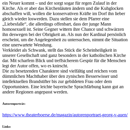
ein Neuer kommt – und der sorgt sogar für regen Zulauf in der
Kirche. Als er aber das Kirchenläuten ändern und die Kuhglocken
abschaffen will, wollen die konservativen Kräfte im Dorf ihn lieber
gleich wieder loswerden. Dazu stellen sie dem Pfarrer eine
„Liebesfalle“, die allerdings offenbart, dass der junge Mann
homosexuell ist. Seine Gegner wittern ihre Chance und schwärzen
ihn deswegen bei der Obrigkeit an. Als nun der Kardinal persönlich
erscheint, um die Angelegenheit zu untersuchen, nimmt die Situation
eine unerwartete Wendung.
Verkleidet als Schwank, stellt das Stück die Scheinheiligkeit in
unserer Gesellschaft und ganz besonders in der katholischen Kirche
dar. Mit scharfem Blick und treffsicherem Gespür für die Menschen
legt der Autor offen, wo es knirscht.
Die zu besetzenden Charaktere sind vielfältig und reichen vom
dümmlichen Machthaber über den zynischen Besserwisser und
intellektuellen Brandstifter bis zur gebildeten Frau oder dem
Opportunisten. Eine leichte bayerische Sprachfärbung kann gut an
andere Regionen angepasst werden.
Autorenporträt:
https://www.theaterboerse.de/magazin/autorenportraet-georg-v-auen/
Links: