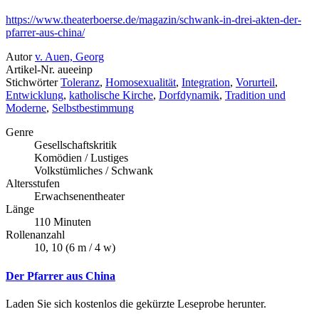
https://www.theaterboerse.de/magazin/schwank-in-drei-akten-der-
pfarrer-aus-china/
Autor
v. Auen, Georg
Artikel-Nr.
aueeinp
Stichwörter
Toleranz
,
Homosexualität
,
Integration
,
Vorurteil
,
Entwicklung
,
katholische Kirche
,
Dorfdynamik
,
Tradition und
Moderne
,
Selbstbestimmung
Genre
Gesellschaftskritik
Komödien / Lustiges
Volkstümliches / Schwank
Altersstufen
Erwachsenentheater
Länge
110 Minuten
Rollenanzahl
10, 10 (6 m / 4 w)
Der Pfarrer aus China
Laden Sie sich kostenlos die gekürzte Leseprobe herunter.