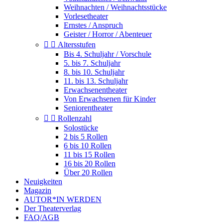
Weihnachten / Weihnachtsstücke
Vorlesetheater
Ernstes / Anspruch
Geister / Horror / Abenteuer


Altersstufen
Bis 4. Schuljahr / Vorschule
5. bis 7. Schuljahr
8. bis 10. Schuljahr
11. bis 13. Schuljahr
Erwachsenentheater
Von Erwachsenen für Kinder
Seniorentheater


Rollenzahl
Solostücke
2 bis 5 Rollen
6 bis 10 Rollen
11 bis 15 Rollen
16 bis 20 Rollen
Über 20 Rollen
Neuigkeiten
Magazin
AUTOR*IN WERDEN
Der Theaterverlag
FAQ/AGB