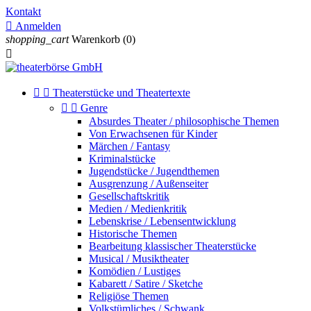
Kontakt

Anmelden
shopping_cart
Warenkorb
(0)



Theaterstücke und Theatertexte


Genre
Absurdes Theater / philosophische Themen
Von Erwachsenen für Kinder
Märchen / Fantasy
Kriminalstücke
Jugendstücke / Jugendthemen
Ausgrenzung / Außenseiter
Gesellschaftskritik
Medien / Medienkritik
Lebenskrise / Lebensentwicklung
Historische Themen
Bearbeitung klassischer Theaterstücke
Musical / Musiktheater
Komödien / Lustiges
Kabarett / Satire / Sketche
Religiöse Themen
Volkstümliches / Schwank