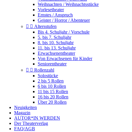
Weihnachten / Weihnachtsstücke
Vorlesetheater
Ernstes / Anspruch
Geister / Horror / Abenteuer


Altersstufen
Bis 4. Schuljahr / Vorschule
5. bis 7. Schuljahr
8. bis 10. Schuljahr
11. bis 13. Schuljahr
Erwachsenentheater
Von Erwachsenen für Kinder
Seniorentheater


Rollenzahl
Solostücke
2 bis 5 Rollen
6 bis 10 Rollen
11 bis 15 Rollen
16 bis 20 Rollen
Über 20 Rollen
Neuigkeiten
Magazin
AUTOR*IN WERDEN
Der Theaterverlag
FAQ/AGB