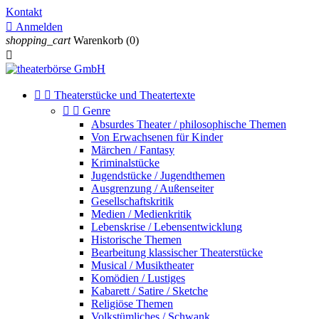
Kontakt

Anmelden
shopping_cart
Warenkorb
(0)



Theaterstücke und Theatertexte


Genre
Absurdes Theater / philosophische Themen
Von Erwachsenen für Kinder
Märchen / Fantasy
Kriminalstücke
Jugendstücke / Jugendthemen
Ausgrenzung / Außenseiter
Gesellschaftskritik
Medien / Medienkritik
Lebenskrise / Lebensentwicklung
Historische Themen
Bearbeitung klassischer Theaterstücke
Musical / Musiktheater
Komödien / Lustiges
Kabarett / Satire / Sketche
Religiöse Themen
Volkstümliches / Schwank