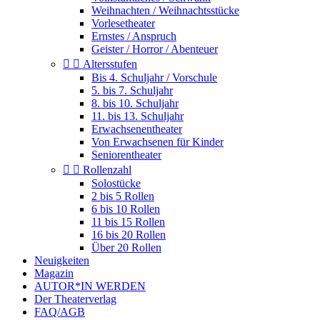
Weihnachten / Weihnachtsstücke
Vorlesetheater
Ernstes / Anspruch
Geister / Horror / Abenteuer


Altersstufen
Bis 4. Schuljahr / Vorschule
5. bis 7. Schuljahr
8. bis 10. Schuljahr
11. bis 13. Schuljahr
Erwachsenentheater
Von Erwachsenen für Kinder
Seniorentheater


Rollenzahl
Solostücke
2 bis 5 Rollen
6 bis 10 Rollen
11 bis 15 Rollen
16 bis 20 Rollen
Über 20 Rollen
Neuigkeiten
Magazin
AUTOR*IN WERDEN
Der Theaterverlag
FAQ/AGB