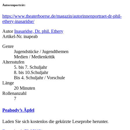
Autorenporträt:
https://www.theaterboerse.de/magazin/autorinnenportraet-dr-phil-
ethery-inasaridse/
Autor
Inasaridse, Dr. phil. Ethery
Artikel-Nr.
inapeab
Genre
Jugendstücke / Jugendthemen
Medien / Medienkritik
Altersstufen
5. bis 7. Schuljahr
8. bis 10.Schuljahr
Bis 4. Schuljahr / Vorschule
Länge
20 Minuten
Rollenanzahl
7
Peabody’s Äpfel
Laden Sie sich kostenlos die gekürzte Leseprobe herunter.