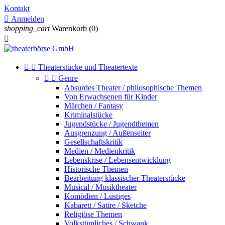
Kontakt

Anmelden
shopping_cart
Warenkorb
(0)



Theaterstücke und Theatertexte


Genre
Absurdes Theater / philosophische Themen
Von Erwachsenen für Kinder
Märchen / Fantasy
Kriminalstücke
Jugendstücke / Jugendthemen
Ausgrenzung / Außenseiter
Gesellschaftskritik
Medien / Medienkritik
Lebenskrise / Lebensentwicklung
Historische Themen
Bearbeitung klassischer Theaterstücke
Musical / Musiktheater
Komödien / Lustiges
Kabarett / Satire / Sketche
Religiöse Themen
Volkstümliches / Schwank