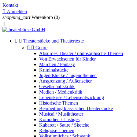
Kontakt

Anmelden
shopping_cart
Warenkorb
(0)



Theaterstücke und Theatertexte


Genre
Absurdes Theater / philosophische Themen
Von Erwachsenen für Kinder
Märchen / Fantasy
Kriminalstücke
Jugendstücke / Jugendthemen
Ausgrenzung / Außenseiter
Gesellschaftskritik
Medien / Medienkritik
Lebenskrise / Lebensentwicklung
Historische Themen
Bearbeitung klassischer Theaterstücke
Musical / Musiktheater
Komödien / Lustiges
Kabarett / Satire / Sketche
Religiöse Themen
Volkstümliches / Schwank