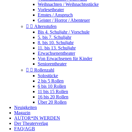
Weihnachten / Weihnachtsstücke
Vorlesetheater
Ernstes / Anspruch
Geister / Horror / Abenteuer


Altersstufen
Bis 4. Schuljahr / Vorschule
5. bis 7. Schuljahr
8. bis 10. Schuljahr
11. bis 13. Schuljahr
Erwachsenentheater
Von Erwachsenen für Kinder
Seniorentheater


Rollenzahl
Solostücke
2 bis 5 Rollen
6 bis 10 Rollen
11 bis 15 Rollen
16 bis 20 Rollen
Über 20 Rollen
Neuigkeiten
Magazin
AUTOR*IN WERDEN
Der Theaterverlag
FAQ/AGB