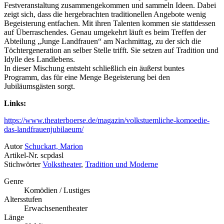
Festveranstaltung zusammengekommen und sammeln Ideen. Dabei
zeigt sich, dass die hergebrachten traditionellen Angebote wenig
Begeisterung entfachen. Mit ihren Talenten kommen sie stattdessen
auf Überraschendes. Genau umgekehrt läuft es beim Treffen der
Abteilung „Junge Landfrauen“ am Nachmittag, zu der sich die
Töchtergeneration an selber Stelle trifft. Sie setzen auf Tradition und
Idylle des Landlebens.
In dieser Mischung entsteht schließlich ein äußerst buntes
Programm, das für eine Menge Begeisterung bei den
Jubiläumsgästen sorgt.
Links:
https://www.theaterboerse.de/magazin/volkstuemliche-komoedie-
das-landfrauenjubilaeum/
Autor
Schuckart, Marion
Artikel-Nr.
scpdasl
Stichwörter
Volkstheater
,
Tradition und Moderne
Genre
Komödien / Lustiges
Altersstufen
Erwachsenentheater
Länge