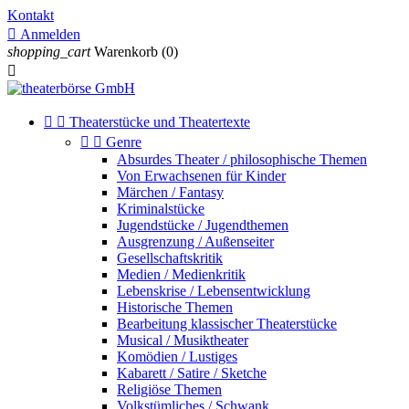
Kontakt

Anmelden
shopping_cart
Warenkorb
(0)



Theaterstücke und Theatertexte


Genre
Absurdes Theater / philosophische Themen
Von Erwachsenen für Kinder
Märchen / Fantasy
Kriminalstücke
Jugendstücke / Jugendthemen
Ausgrenzung / Außenseiter
Gesellschaftskritik
Medien / Medienkritik
Lebenskrise / Lebensentwicklung
Historische Themen
Bearbeitung klassischer Theaterstücke
Musical / Musiktheater
Komödien / Lustiges
Kabarett / Satire / Sketche
Religiöse Themen
Volkstümliches / Schwank