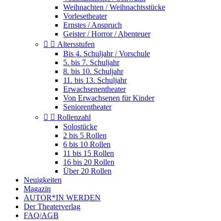
Weihnachten / Weihnachtsstücke
Vorlesetheater
Ernstes / Anspruch
Geister / Horror / Abenteuer


Altersstufen
Bis 4. Schuljahr / Vorschule
5. bis 7. Schuljahr
8. bis 10. Schuljahr
11. bis 13. Schuljahr
Erwachsenentheater
Von Erwachsenen für Kinder
Seniorentheater


Rollenzahl
Solostücke
2 bis 5 Rollen
6 bis 10 Rollen
11 bis 15 Rollen
16 bis 20 Rollen
Über 20 Rollen
Neuigkeiten
Magazin
AUTOR*IN WERDEN
Der Theaterverlag
FAQ/AGB