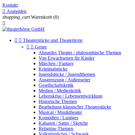
Kontakt

Anmelden
shopping_cart
Warenkorb
(0)



Theaterstücke und Theatertexte


Genre
Absurdes Theater / philosophische Themen
Von Erwachsenen für Kinder
Märchen / Fantasy
Kriminalstücke
Jugendstücke / Jugendthemen
Ausgrenzung / Außenseiter
Gesellschaftskritik
Medien / Medienkritik
Lebenskrise / Lebensentwicklung
Historische Themen
Bearbeitung klassischer Theaterstücke
Musical / Musiktheater
Komödien / Lustiges
Kabarett / Satire / Sketche
Religiöse Themen
Volkstümliches / Schwank