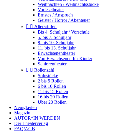
Weihnachten / Weihnachtsstücke
Vorlesetheater
Ernstes / Anspruch
Geister / Horror / Abenteuer


Altersstufen
Bis 4. Schuljahr / Vorschule
5. bis 7. Schuljahr
8. bis 10. Schuljahr
11. bis 13. Schuljahr
Erwachsenentheater
Von Erwachsenen für Kinder
Seniorentheater


Rollenzahl
Solostücke
2 bis 5 Rollen
6 bis 10 Rollen
11 bis 15 Rollen
16 bis 20 Rollen
Über 20 Rollen
Neuigkeiten
Magazin
AUTOR*IN WERDEN
Der Theaterverlag
FAQ/AGB