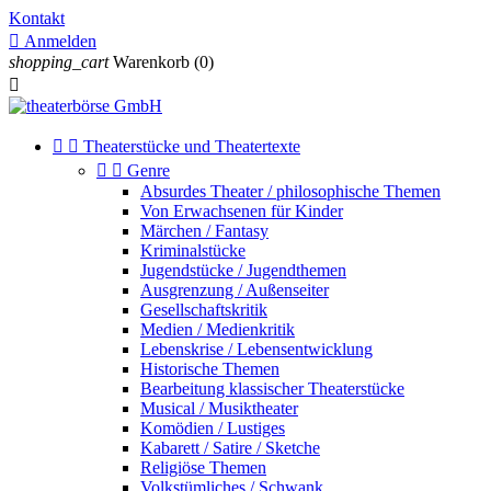
Kontakt

Anmelden
shopping_cart
Warenkorb
(0)



Theaterstücke und Theatertexte


Genre
Absurdes Theater / philosophische Themen
Von Erwachsenen für Kinder
Märchen / Fantasy
Kriminalstücke
Jugendstücke / Jugendthemen
Ausgrenzung / Außenseiter
Gesellschaftskritik
Medien / Medienkritik
Lebenskrise / Lebensentwicklung
Historische Themen
Bearbeitung klassischer Theaterstücke
Musical / Musiktheater
Komödien / Lustiges
Kabarett / Satire / Sketche
Religiöse Themen
Volkstümliches / Schwank