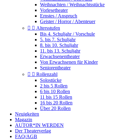
Weihnachten / Weihnachtsstücke
Vorlesetheater
Ernstes / Anspruch
Geister / Horror / Abenteuer


Altersstufen
Bis 4. Schuljahr / Vorschule
5. bis 7. Schuljahr
8. bis 10. Schuljahr
11. bis 13. Schuljahr
Erwachsenentheater
Von Erwachsenen für Kinder
Seniorentheater


Rollenzahl
Solostücke
2 bis 5 Rollen
6 bis 10 Rollen
11 bis 15 Rollen
16 bis 20 Rollen
Über 20 Rollen
Neuigkeiten
Magazin
AUTOR*IN WERDEN
Der Theaterverlag
FAQ/AGB