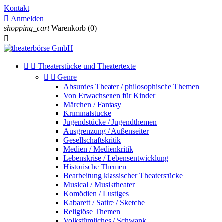
Kontakt

Anmelden
shopping_cart
Warenkorb
(0)



Theaterstücke und Theatertexte


Genre
Absurdes Theater / philosophische Themen
Von Erwachsenen für Kinder
Märchen / Fantasy
Kriminalstücke
Jugendstücke / Jugendthemen
Ausgrenzung / Außenseiter
Gesellschaftskritik
Medien / Medienkritik
Lebenskrise / Lebensentwicklung
Historische Themen
Bearbeitung klassischer Theaterstücke
Musical / Musiktheater
Komödien / Lustiges
Kabarett / Satire / Sketche
Religiöse Themen
Volkstümliches / Schwank