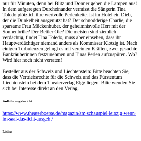
nur für Minuten, denn bei Blitz und Donner gehen die Lampen aus!
In dem aufgeregten Durcheinander vermisst die Sängerin Tina
Toledo plötzlich ihre wertvolle Perlenkette. Ist im Hotel ein Dieb,
der die Dunkelheit ausgenutzt hat? Der schnodderige Charlie, die
sparsame Frau Mückenhuber, der geheimnisvolle Herr mit der
Sonnenbrille? Der Bettler Ole? Die meisten sind ziemlich
verdächtig, findet Tina Toledo, muss aber einsehen, dass ihr
Hauptverdächtiger niemand anders als Kommissar Klotzig ist. Nach
einigen Turbulenzen gelingt es mit vereinten Kräften, zwei gesuchte
Bankräuberinnen festzunehmen und Tinas Perlen aufzuspüren. Wo?
Wird hier noch nicht verraten!
Besteller aus der Schweiz und Liechtenstein: Bitte beachten Sie,
dass die Vertriebsrechte für die Schweiz und das Fürstentum
Liechtenstein bei dem Theaterverlag Elgg liegen. Bitte wenden Sie
sich bei Interesse direkt an den Verlag.
Aufführungsbericht:
https://www.theaterboerse.de/magazin/am-schauspiel-leipzig-wenn-
im-saal-das-licht-ausgeht/
Links: