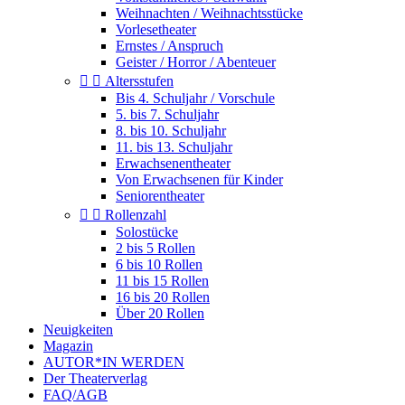
Weihnachten / Weihnachtsstücke
Vorlesetheater
Ernstes / Anspruch
Geister / Horror / Abenteuer


Altersstufen
Bis 4. Schuljahr / Vorschule
5. bis 7. Schuljahr
8. bis 10. Schuljahr
11. bis 13. Schuljahr
Erwachsenentheater
Von Erwachsenen für Kinder
Seniorentheater


Rollenzahl
Solostücke
2 bis 5 Rollen
6 bis 10 Rollen
11 bis 15 Rollen
16 bis 20 Rollen
Über 20 Rollen
Neuigkeiten
Magazin
AUTOR*IN WERDEN
Der Theaterverlag
FAQ/AGB