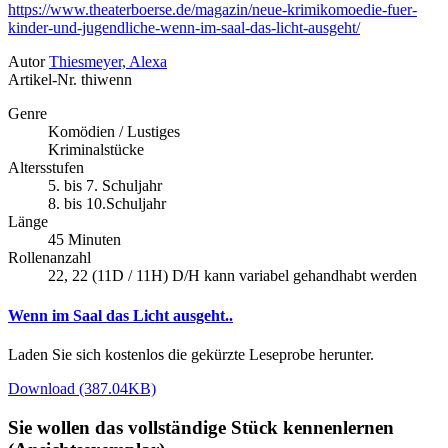
https://www.theaterboerse.de/magazin/neue-krimikomoedie-fuer-
kinder-und-jugendliche-wenn-im-saal-das-licht-ausgeht/
Autor
Thiesmeyer, Alexa
Artikel-Nr.
thiwenn
Genre
Komödien / Lustiges
Kriminalstücke
Altersstufen
5. bis 7. Schuljahr
8. bis 10.Schuljahr
Länge
45 Minuten
Rollenanzahl
22, 22 (11D / 11H) D/H kann variabel gehandhabt werden
Wenn im Saal das Licht ausgeht..
Laden Sie sich kostenlos die gekürzte Leseprobe herunter.
Download (387.04KB)
Sie wollen das vollständige Stück kennenlernen