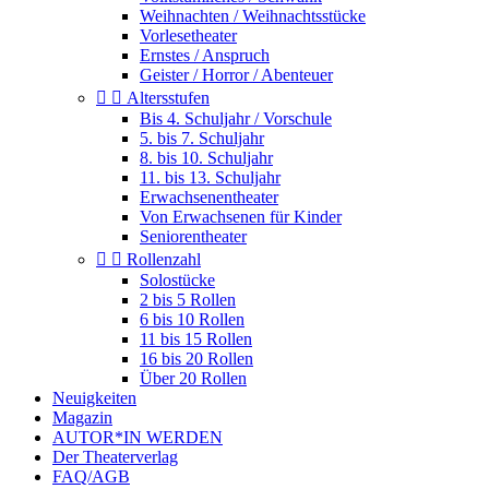
Weihnachten / Weihnachtsstücke
Vorlesetheater
Ernstes / Anspruch
Geister / Horror / Abenteuer


Altersstufen
Bis 4. Schuljahr / Vorschule
5. bis 7. Schuljahr
8. bis 10. Schuljahr
11. bis 13. Schuljahr
Erwachsenentheater
Von Erwachsenen für Kinder
Seniorentheater


Rollenzahl
Solostücke
2 bis 5 Rollen
6 bis 10 Rollen
11 bis 15 Rollen
16 bis 20 Rollen
Über 20 Rollen
Neuigkeiten
Magazin
AUTOR*IN WERDEN
Der Theaterverlag
FAQ/AGB