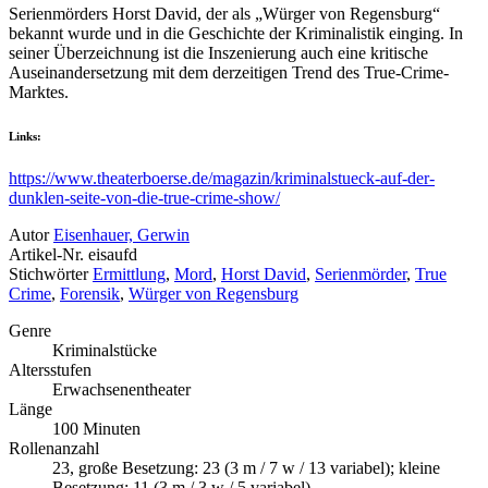
Serienmörders Horst David, der als „Würger von Regensburg“
bekannt wurde und in die Geschichte der Kriminalistik einging. In
seiner Überzeichnung ist die Inszenierung auch eine kritische
Auseinandersetzung mit dem derzeitigen Trend des True-Crime-
Marktes.
Links:
https://www.theaterboerse.de/magazin/kriminalstueck-auf-der-
dunklen-seite-von-die-true-crime-show/
Autor
Eisenhauer, Gerwin
Artikel-Nr.
eisaufd
Stichwörter
Ermittlung
,
Mord
,
Horst David
,
Serienmörder
,
True
Crime
,
Forensik
,
Würger von Regensburg
Genre
Kriminalstücke
Altersstufen
Erwachsenentheater
Länge
100 Minuten
Rollenanzahl
23, große Besetzung: 23 (3 m / 7 w / 13 variabel); kleine
Besetzung: 11 (3 m / 3 w / 5 variabel)