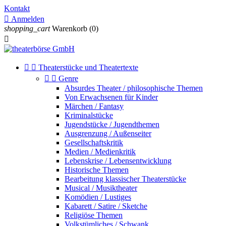
Kontakt

Anmelden
shopping_cart
Warenkorb
(0)



Theaterstücke und Theatertexte


Genre
Absurdes Theater / philosophische Themen
Von Erwachsenen für Kinder
Märchen / Fantasy
Kriminalstücke
Jugendstücke / Jugendthemen
Ausgrenzung / Außenseiter
Gesellschaftskritik
Medien / Medienkritik
Lebenskrise / Lebensentwicklung
Historische Themen
Bearbeitung klassischer Theaterstücke
Musical / Musiktheater
Komödien / Lustiges
Kabarett / Satire / Sketche
Religiöse Themen
Volkstümliches / Schwank