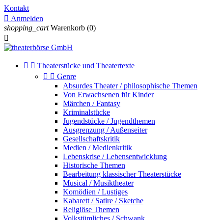
Kontakt

Anmelden
shopping_cart
Warenkorb
(0)



Theaterstücke und Theatertexte


Genre
Absurdes Theater / philosophische Themen
Von Erwachsenen für Kinder
Märchen / Fantasy
Kriminalstücke
Jugendstücke / Jugendthemen
Ausgrenzung / Außenseiter
Gesellschaftskritik
Medien / Medienkritik
Lebenskrise / Lebensentwicklung
Historische Themen
Bearbeitung klassischer Theaterstücke
Musical / Musiktheater
Komödien / Lustiges
Kabarett / Satire / Sketche
Religiöse Themen
Volkstümliches / Schwank