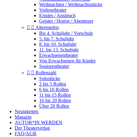
Weihnachten / Weihnachtsstücke
Vorlesetheater
Ernstes / Anspruch
Geister / Horror / Abenteuer


Altersstufen
Bis 4. Schuljahr / Vorschule
5. bis 7. Schuljahr
8. bis 10. Schuljahr
11. bis 13. Schuljahr
Erwachsenentheater
Von Erwachsenen für Kinder
Seniorentheater


Rollenzahl
Solostücke
2 bis 5 Rollen
6 bis 10 Rollen
11 bis 15 Rollen
16 bis 20 Rollen
Über 20 Rollen
Neuigkeiten
Magazin
AUTOR*IN WERDEN
Der Theaterverlag
FAQ/AGB