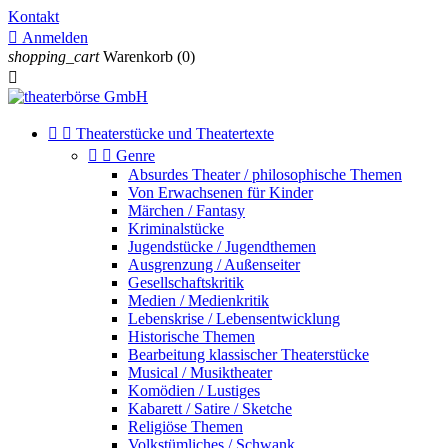
Kontakt

Anmelden
shopping_cart
Warenkorb
(0)



Theaterstücke und Theatertexte


Genre
Absurdes Theater / philosophische Themen
Von Erwachsenen für Kinder
Märchen / Fantasy
Kriminalstücke
Jugendstücke / Jugendthemen
Ausgrenzung / Außenseiter
Gesellschaftskritik
Medien / Medienkritik
Lebenskrise / Lebensentwicklung
Historische Themen
Bearbeitung klassischer Theaterstücke
Musical / Musiktheater
Komödien / Lustiges
Kabarett / Satire / Sketche
Religiöse Themen
Volkstümliches / Schwank