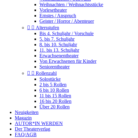
Weihnachten / Weihnachtsstücke
Vorlesetheater
Ernstes / Anspruch
Geister / Horror / Abenteuer


Altersstufen
Bis 4. Schuljahr / Vorschule
5. bis 7. Schuljahr
8. bis 10. Schuljahr
11. bis 13. Schuljahr
Erwachsenentheater
Von Erwachsenen für Kinder
Seniorentheater


Rollenzahl
Solostücke
2 bis 5 Rollen
6 bis 10 Rollen
11 bis 15 Rollen
16 bis 20 Rollen
Über 20 Rollen
Neuigkeiten
Magazin
AUTOR*IN WERDEN
Der Theaterverlag
FAQ/AGB