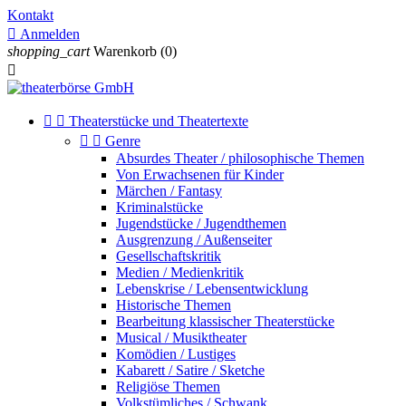
Kontakt

Anmelden
shopping_cart
Warenkorb
(0)



Theaterstücke und Theatertexte


Genre
Absurdes Theater / philosophische Themen
Von Erwachsenen für Kinder
Märchen / Fantasy
Kriminalstücke
Jugendstücke / Jugendthemen
Ausgrenzung / Außenseiter
Gesellschaftskritik
Medien / Medienkritik
Lebenskrise / Lebensentwicklung
Historische Themen
Bearbeitung klassischer Theaterstücke
Musical / Musiktheater
Komödien / Lustiges
Kabarett / Satire / Sketche
Religiöse Themen
Volkstümliches / Schwank