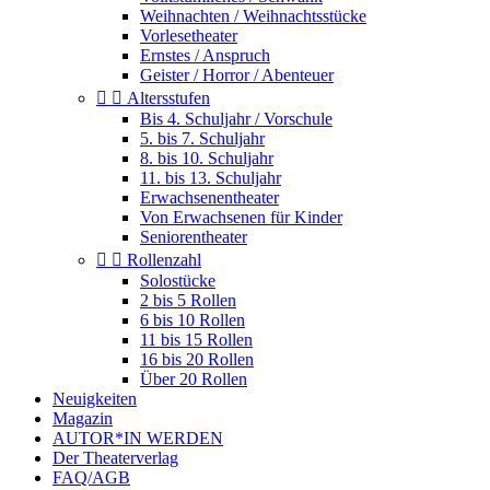
Weihnachten / Weihnachtsstücke
Vorlesetheater
Ernstes / Anspruch
Geister / Horror / Abenteuer


Altersstufen
Bis 4. Schuljahr / Vorschule
5. bis 7. Schuljahr
8. bis 10. Schuljahr
11. bis 13. Schuljahr
Erwachsenentheater
Von Erwachsenen für Kinder
Seniorentheater


Rollenzahl
Solostücke
2 bis 5 Rollen
6 bis 10 Rollen
11 bis 15 Rollen
16 bis 20 Rollen
Über 20 Rollen
Neuigkeiten
Magazin
AUTOR*IN WERDEN
Der Theaterverlag
FAQ/AGB